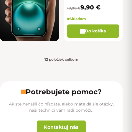
9,90 €
19,90 €
Skladom
Do košíka
12
položiek celkom
Ovládacie prvky výpisu
Potrebujete pomoc?
Ak ste nenašli čo hľadáte, alebo máte ďalšie otázky,
naši technici vám radi pomôžu.
Kontaktuj nás