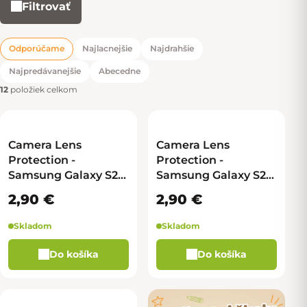
Filtrovať
Výpis produktov
Odporúčame
Najlacnejšie
Najdrahšie
Radenie produktov
Najpredávanejšie
Abecedne
12
položiek celkom
Camera Lens
Camera Lens
Protection -
Protection -
Samsung Galaxy S25
Samsung Galaxy S25
Ultra - šedá - malé
Ultra - svetlomodrá -
2,90 €
2,90 €
malé
Skladom
Skladom
Do košíka
Do košíka