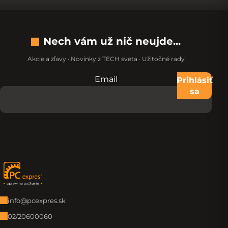
Nech vám už nič neujde...
Akcie a zľavy · Novinky z TECH sveta · Užitočné rady
Email
Nevypĺňajte toto pole:
Prihlásiť
sa
Zápätie
info@pcexpres.sk
02/20600060