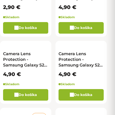
Ultra - čierna - malé
Ultra - šedá - veľké
2,90 €
4,90 €
Skladom
Skladom
Do košíka
Do košíka
Camera Lens
Camera Lens
Protection -
Protection -
Samsung Galaxy S25
Samsung Galaxy S25
Ultra - čierna - veľké
Ultra - strieborná -
4,90 €
4,90 €
veľké
Skladom
Skladom
Do košíka
Do košíka