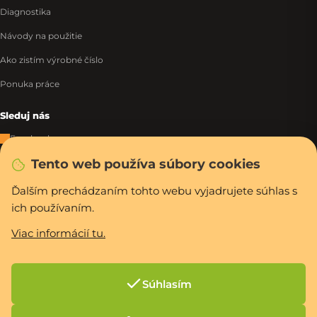
Diagnostika
Návody na použitie
Ako zistím výrobné číslo
Ponuka práce
Sleduj nás
Facebook
Tento web používa súbory cookies
Instagram
Tiktok
Ďalším prechádzaním tohto webu vyjadrujete súhlas s
ich používaním.
WhatsApp
Viac informácií tu.
Rýchla a bezpečná platba
Súhlasím
Vytvoril Shoptet Premium