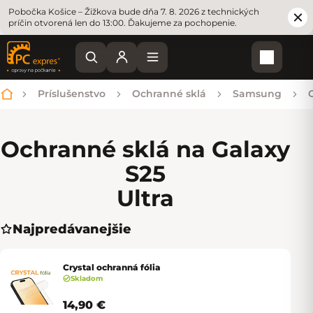
Pobočka Košice – Žižkova bude dňa 7. 8. 2026 z technických
príčin otvorená len do 13:00. Ďakujeme za pochopenie.
Nákupn
Príslušenstvo
Ochranné sklá
Samsung
Domov
Ochranné sklá na Galaxy
S25
Ultra
Najpredávanejšie
Crystal ochranná fólia
Skladom
14,90 €