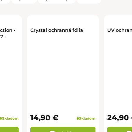
duktov
tov
tion -
Crystal ochranná fólia
UV ochran
7 -
14,90 €
24,90
Skladom
Skladom