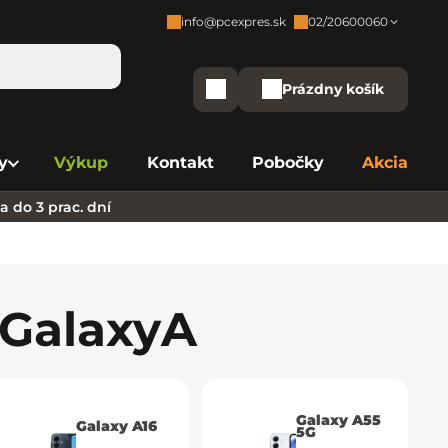
info@pcexpres.sk
02/20600060
Zákaznícka podpora:
Prázdny košík
Nákupný košík
Bratislava - Centrála
02/20 60 00 60
y
Výkup
Kontakt
Pobočky
Akcia
Bratislava - Avion
02/20 60 00 61
 do 3 prac. dní
Bratislava - Aupark
02/20 60 00 63
Bratislava - Central
02/20 60 00 84
Bratislava - Eurovea
02/20 60 00 75
Galaxy
A
B. Bystrica - Europa
02/20 60 00 81
Košice - Aupark
02/20 60 00 66
Galaxy A55
Galaxy A16
5G