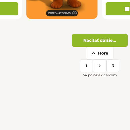
Načítať ďalšie...
Hore
Ovládacie 
1
3
Stránkovani
54
položiek celkom