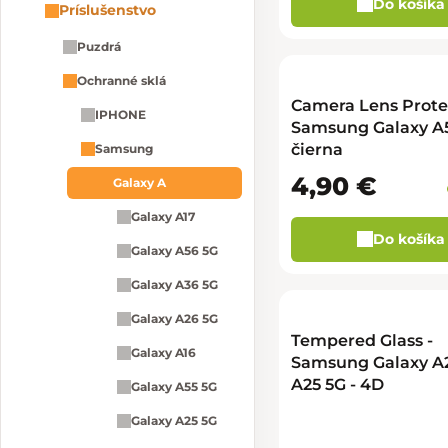
Do košíka
Príslušenstvo
Puzdrá
Ochranné sklá
Camera Lens Protec
IPHONE
Samsung Galaxy A5
čierna
Samsung
4,90 €
Galaxy A
Galaxy A17
Do košíka
Galaxy A56 5G
Galaxy A36 5G
Galaxy A26 5G
Tempered Glass -
Galaxy A16
Samsung Galaxy A
A25 5G - 4D
Galaxy A55 5G
Galaxy A25 5G