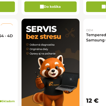
Do košíka
–50 %
OEM
Tempered 
4 - 4D
Samsung G
12 €
Skladom