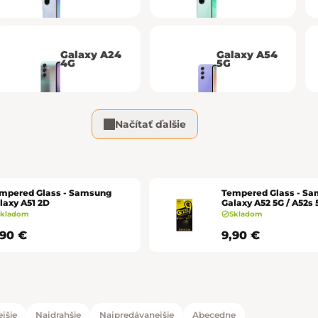
Galaxy A24
Galaxy A54
4G
5G
Načítať ďalšie
mpered Glass - Samsung
Tempered Glass - S
laxy A51 2D
Galaxy A52 5G / A52s 
Skladom
Skladom
,90 €
9,90 €
jšie
Najdrahšie
Najpredávanejšie
Abecedne