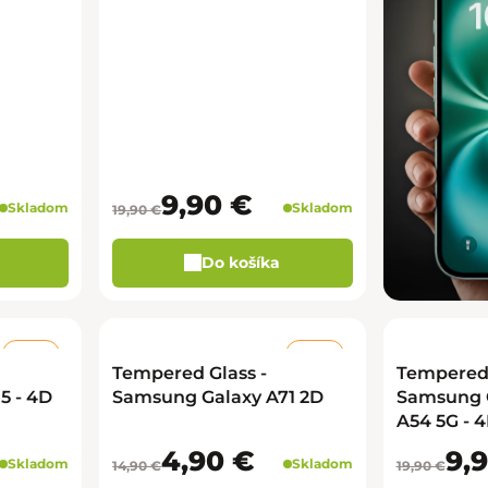
9,90 €
Skladom
Skladom
19,90 €
Do košíka
–50 %
–67 %
Tempered Glass -
Tempered 
5 - 4D
Samsung Galaxy A71 2D
Samsung G
A54 5G - 
4,90 €
9,
Skladom
Skladom
14,90 €
19,90 €