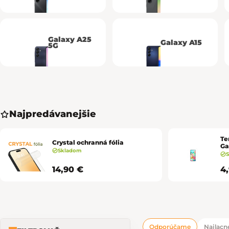
Galaxy A25
Galaxy A15
5G
Najpredávanejšie
Te
Crystal ochranná fólia
Ga
Skladom
14,90 €
4
Odporúčame
Najlacne