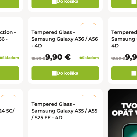
Do košíka
–50 %
tion -
Tempered Glass -
Tempered 
6 -
Samsung Galaxy A36 / A56
Samsung Ga
- 4D
4D
9,90 €
9,
Skladom
Skladom
19,90 €
19,90 €
Do košíka
–50 %
–50 %
Tempered Glass -
24 5G/
Samsung Galaxy A35 / A55
/ S25 FE - 4D