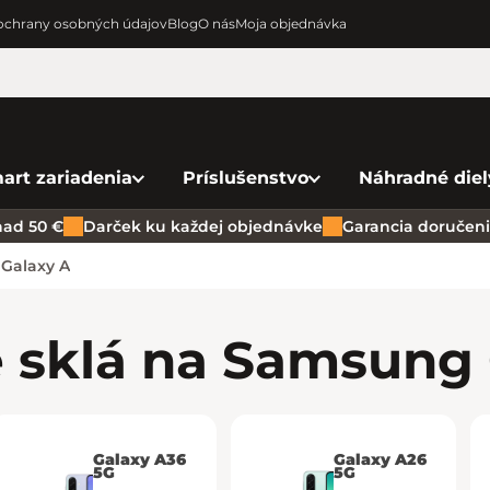
chrany osobných údajov
Blog
O nás
Moja objednávka
art zariadenia
Príslušenstvo
Náhradné diel
ad 50 €
Darček ku každej objednávke
Garancia doručenia
Galaxy A
 sklá na Samsung 
Galaxy A36
Galaxy A26
5G
5G