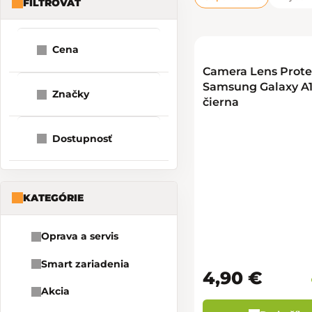
FILTROVAŤ
Bočný panel
Radenie pro
Výpis produk
Cena
Camera Lens Protec
1
4
25
Samsung Galaxy A1
Značky
čierna
Dostupnosť
KATEGÓRIE
Oprava a servis
Smart zariadenia
4,90 €
Akcia