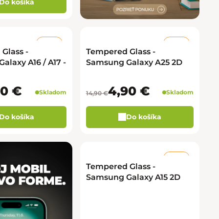
Do košíka
–50 %
–67 %
Glass -
Tempered Glass -
laxy A16 / A17 -
Samsung Galaxy A25 2D
90 €
4,90 €
Skladom
Skladom
14,90 €
Do košíka
Do košíka
–67 %
Tempered Glass -
Samsung Galaxy A15 2D