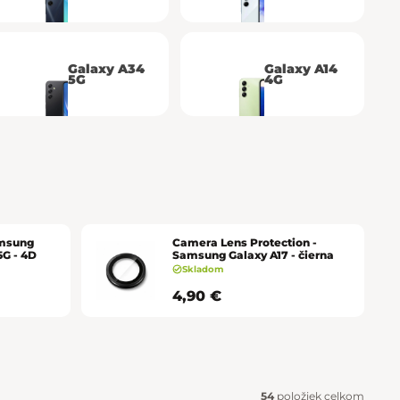
Košice - Optima
02/20 60 00 72
Košice - Žižkova 13
02/20 60 00 88
Galaxy A34
Galaxy A14
5G
4G
Martin - TULIP
02/20 60 00 77
Nitra - MLYNY
02/20 60 00 67
Poprad - Forum
02/20 60 00 71
Prešov - Eperia
02/20 60 00 70
amsung
Camera Lens Protection -
Prievidza - Korzo
02/20 60 00 82
5G - 4D
Samsung Galaxy A17 - čierna
Skladom
4,90 €
Trenčín - Laugaricio
02/20 60 00 80
Trnava - City Arena
02/20 60 00 69
Žilina - Aupark
02/20 60 00 74
54
položiek celkom