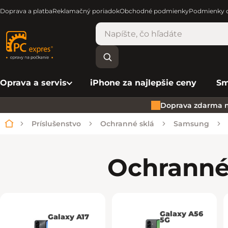
Doprava a platba
Reklamačný poriadok
Obchodné podmienky
Podmienky o
Oprava a servis
iPhone za najlepšie ceny
Sm
Doprava zdarma n
Príslušenstvo
Ochranné sklá
Samsung
Domov
Ochranné
Galaxy A56
Galaxy A17
5G