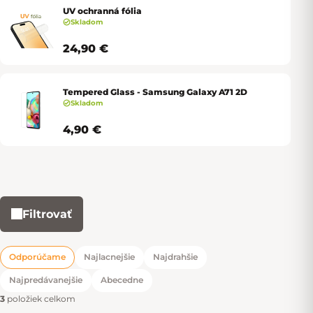
UV ochranná fólia
Skladom
24,90 €
Tempered Glass - Samsung Galaxy A71 2D
Skladom
4,90 €
Filtrovať
Výpis produktov
Odporúčame
Najlacnejšie
Najdrahšie
Radenie produktov
Najpredávanejšie
Abecedne
3
položiek celkom