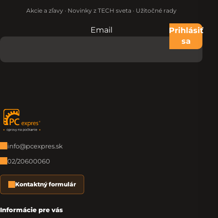
Akcie a zľavy · Novinky z TECH sveta · Užitočné rady
Email
Nevypĺňajte toto pole:
Prihlásiť
sa
Zápätie
info@pcexpres.sk
02/20600060
Kontaktný formulár
Informácie pre vás