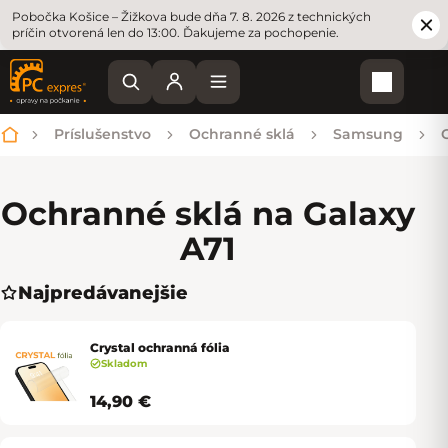
Pobočka Košice – Žižkova bude dňa 7. 8. 2026 z technických
príčin otvorená len do 13:00. Ďakujeme za pochopenie.
Nákupn
Príslušenstvo
Ochranné sklá
Samsung
Domov
Ochranné sklá na Galaxy
A71
Najpredávanejšie
Crystal ochranná fólia
Skladom
14,90 €