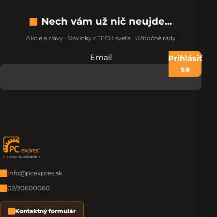
Nech vám už nič neujde...
Akcie a zľavy · Novinky z TECH sveta · Užitočné rady
Email
Nevypĺňajte toto pole:
Prihlásiť
sa
Zápätie
info@pcexpres.sk
02/20600060
Kontaktný formulár