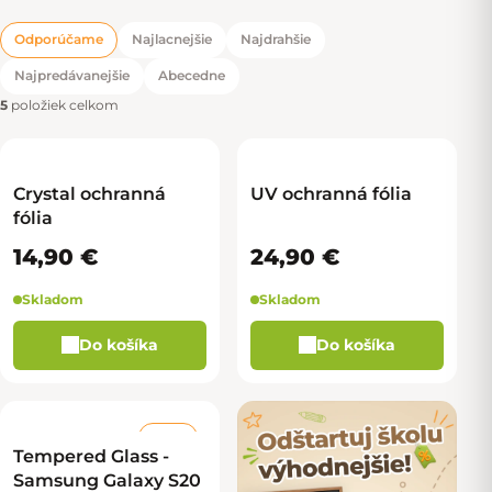
Odporúčame
Najlacnejšie
Najdrahšie
Radenie produktov
Najpredávanejšie
Abecedne
5
položiek celkom
Crystal ochranná
UV ochranná fólia
fólia
14,90 €
24,90 €
Skladom
Skladom
Do košíka
Do košíka
–67 %
Tempered Glass -
Samsung Galaxy S20