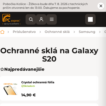
Pobočka Košice – Žižkova bude dňa 7. 8. 2026 z technických
príčin otvorená len do 13:00. Ďakujeme za pochopenie.
Nákupn
Príslušenstvo
Ochranné sklá
Samsung
Domov
Ochranné sklá na Galaxy
S20
Najpredávanejšie
Crystal ochranná fólia
Skladom
14,90 €