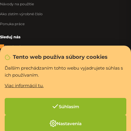
Návody na použitie
Ako zistím výrobné číslo
Ponuka práce
Sleduj nás
Facebook
Tento web používa súbory cookies
Instagram
Tiktok
Ďalším prechádzaním tohto webu vyjadrujete súhlas s
ich používaním.
WhatsApp
Viac informácií tu.
Rýchla a bezpečná platba
Súhlasím
Vytvoril Shoptet Premium
Nastavenia
Copyright 2026
PCexpres.sk
. Všetky práva vyhradené.
Upraviť nastavenie
cookies