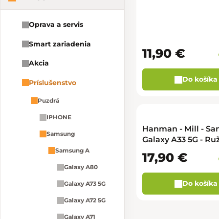
Oprava a servis
Smart zariadenia
11,90 €
Akcia
Do košíka
Príslušenstvo
Puzdrá
IPHONE
Hanman - Mill - S
Samsung
Galaxy A33 5G - Ru
Samsung A
17,90 €
Galaxy A80
Do košíka
Galaxy A73 5G
Galaxy A72 5G
Galaxy A71