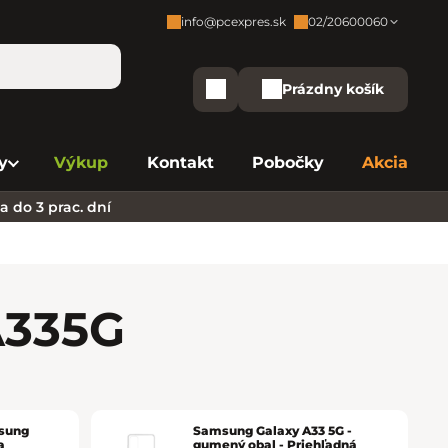
info@pcexpres.sk
02/20600060
Zákaznícka podpora:
Prázdny košík
Nákupný košík
Bratislava - Centrála
02/20 60 00 60
y
Výkup
Kontakt
Pobočky
Akcia
Bratislava - Avion
02/20 60 00 61
 do 3 prac. dní
Bratislava - Aupark
02/20 60 00 63
Bratislava - Central
02/20 60 00 84
Bratislava - Eurovea
02/20 60 00 75
A33
5G
B. Bystrica - Europa
02/20 60 00 81
Košice - Aupark
02/20 60 00 66
msung
Samsung Galaxy A33 5G -
a
gumený obal - Priehľadná