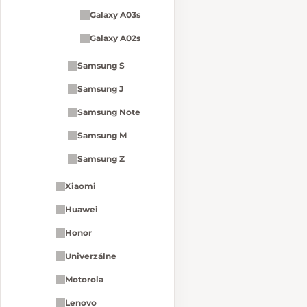
Galaxy A03s
Galaxy A02s
Samsung S
Samsung J
Samsung Note
Samsung M
Samsung Z
Xiaomi
Huawei
Honor
Univerzálne
Motorola
Lenovo