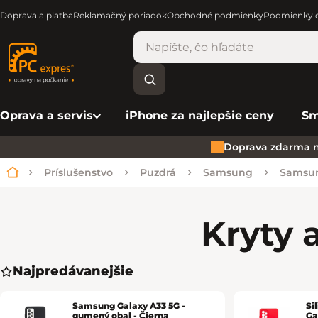
Doprava a platba
Reklamačný poriadok
Obchodné podmienky
Podmienky o
Oprava a servis
iPhone za najlepšie ceny
Sm
Doprava zdarma n
Príslušenstvo
Puzdrá
Samsung
Samsu
Domov
Kryty 
Najpredávanejšie
Samsung Galaxy A33 5G -
Si
gumený obal - Čierna
Ga