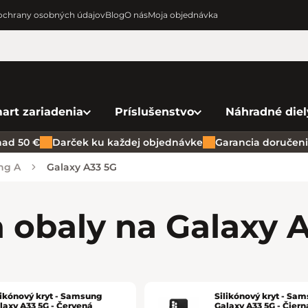
chrany osobných údajov
Blog
O nás
Moja objednávka
art zariadenia
Príslušenstvo
Náhradné diel
ad 50 €
Darček ku každej objednávke
Garancia doručenia
ng A
Galaxy A33 5G
a obaly na Galaxy 
likónový kryt - Samsung
Silikónový kryt - Sa
laxy A33 5G - Červená
Galaxy A33 5G - Čiern