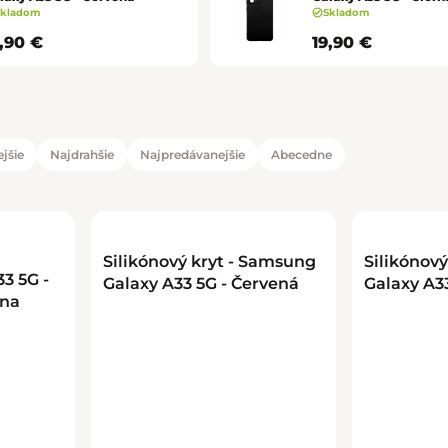
Skladom
Skladom
9,90 €
19,90 €
jšie
Najdrahšie
Najpredávanejšie
Abecedne
duktov
tov
Silikónový kryt - Samsung
Silikónov
3 5G -
Galaxy A33 5G - Červená
Galaxy A33
rna