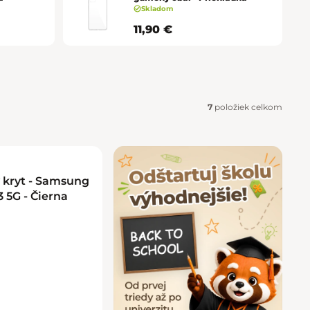
Košice - Optima
02/20 60 00 72
Skladom
11,90 €
Košice - Žižkova 13
02/20 60 00 88
Martin - TULIP
02/20 60 00 77
Nitra - MLYNY
02/20 60 00 67
7
položiek celkom
Poprad - Forum
02/20 60 00 71
Prešov - Eperia
02/20 60 00 70
ý kryt - Samsung
 5G - Čierna
Prievidza - Korzo
02/20 60 00 82
Trenčín - Laugaricio
02/20 60 00 80
Trnava - City Arena
02/20 60 00 69
Žilina - Aupark
02/20 60 00 74