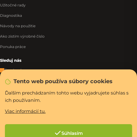
Užitočné rady
Diagnostika
Návody na použitie
Ako zistím výrobné číslo
Ponuka práce
Sleduj nás
Facebook
Tento web používa súbory cookies
Instagram
Tiktok
Ďalším prechádzaním tohto webu vyjadrujete súhlas s
ich používaním.
WhatsApp
Viac informácií tu.
Rýchla a bezpečná platba
Súhlasím