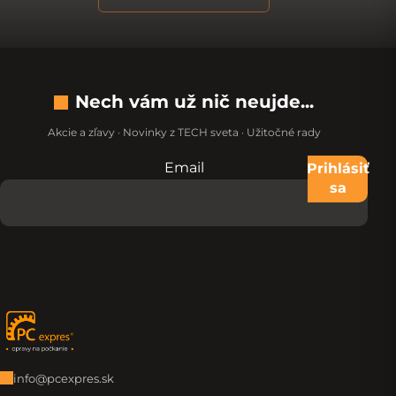
Nech vám už nič neujde...
Akcie a zľavy · Novinky z TECH sveta · Užitočné rady
Email
Nevypĺňajte toto pole:
Prihlásiť
sa
Zápätie
info@pcexpres.sk