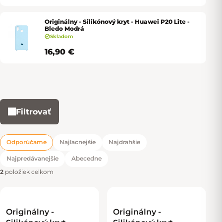
Originálny - Silikónový kryt - Huawei P20 Lite -
Bledo Modrá
Skladom
16,90 €
Filtrovať
Výpis produktov
Odporúčame
Najlacnejšie
Najdrahšie
Radenie produktov
Najpredávanejšie
Abecedne
2
položiek celkom
Originálny -
Originálny -