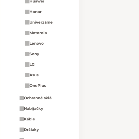
Huawei
Honor
Univerzálne
Motorola
Lenovo
Sony
LG
Asus
OnePlus
Ochranné sklá
Nabíjačky
Káble
Držiaky