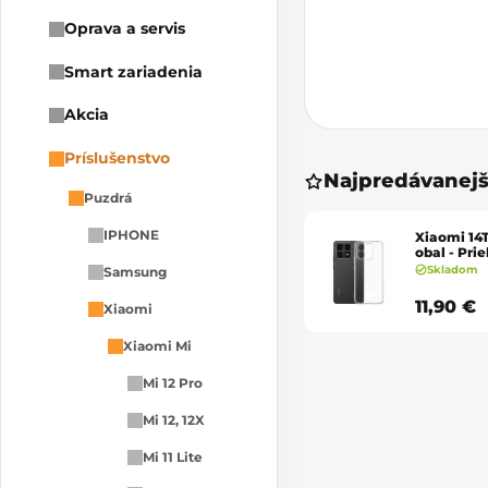
Oprava a servis
Smart zariadenia
Akcia
Príslušenstvo
Najpredávanejš
Puzdrá
IPHONE
Xiaomi 14
obal - Pri
Skladom
Samsung
11,90 €
Xiaomi
Xiaomi Mi
Mi 12 Pro
Mi 12, 12X
Mi 11 Lite