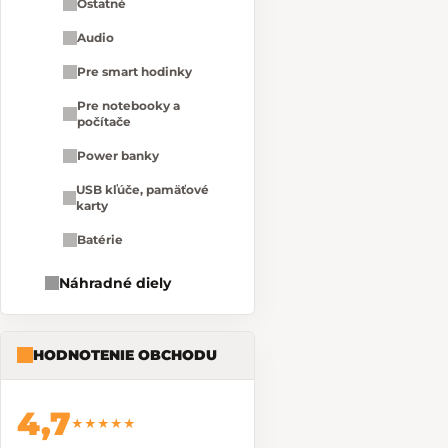
Ostatné
Audio
Pre smart hodinky
Pre notebooky a
počítače
Power banky
USB kľúče, pamäťové
karty
Batérie
Náhradné diely
HODNOTENIE OBCHODU
4,7
★★★★★