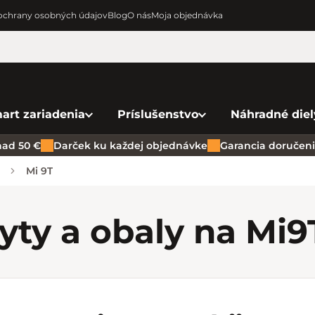
chrany osobných údajov
Blog
O nás
Moja objednávka
art zariadenia
Príslušenstvo
Náhradné diel
ad 50 €
Darček ku každej objednávke
Garancia doručenia
Mi 9T
yty a obaly na Mi
9