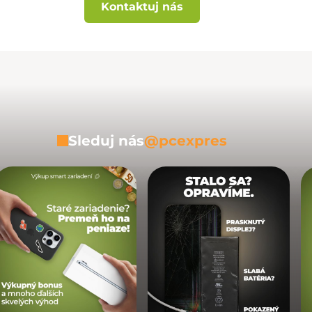
Kontaktuj nás
Sleduj nás
@pcexpres