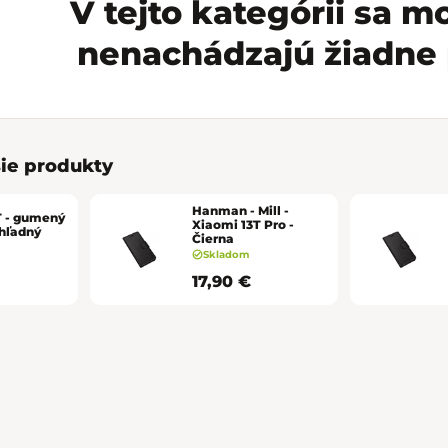
V tejto kategórii sa 
nenachádzajú žiadne 
ie produkty
Hanman - Mill -
T - gumený
Xiaomi 13T Pro -
ehľadný
Čierna
Skladom
17,90 €