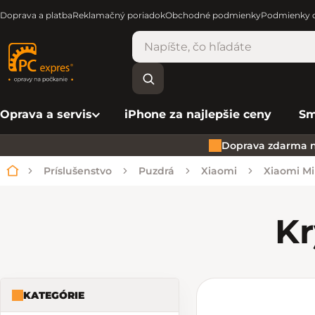
Doprava a platba
Reklamačný poriadok
Obchodné podmienky
Podmienky o
Oprava a servis
iPhone za najlepšie ceny
Sm
Doprava zdarma n
Príslušenstvo
Puzdrá
Xiaomi
Xiaomi Mi
Domov
Kr
KATEGÓRIE
Bočný panel