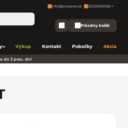
info@pcexpres.sk
02/20600060
Zákaznícka podpora:
Prázdny košík
Nákupný košík
Bratislava - Centrála
02/20 60 00 60
y
Výkup
Kontakt
Pobočky
Akcia
Bratislava - Avion
02/20 60 00 61
 do 3 prac. dní
Bratislava - Aupark
02/20 60 00 63
Bratislava - Central
02/20 60 00 84
Bratislava - Eurovea
02/20 60 00 75
T
B. Bystrica - Europa
02/20 60 00 81
Košice - Aupark
02/20 60 00 66