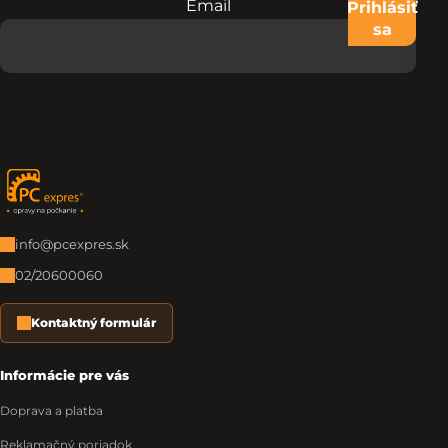
Email
Nevypĺňajte toto pole:
Prihlásiť
sa
Zápätie
info@pcexpres.sk
02/20600060
Kontaktný formulár
Informácie pre vás
Doprava a platba
Reklamačný poriadok