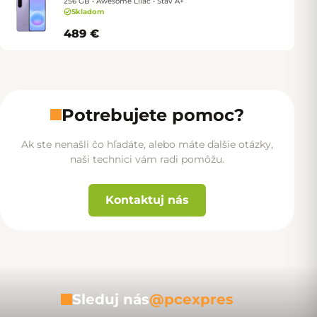
256 GB • Awesome Lilac • Stav A+
Skladom
489 €
Potrebujete pomoc?
Ak ste nenašli čo hľadáte, alebo máte ďalšie otázky,
naši technici vám radi pomôžu.
Kontaktuj nás
Sleduj nás
@pcexpres