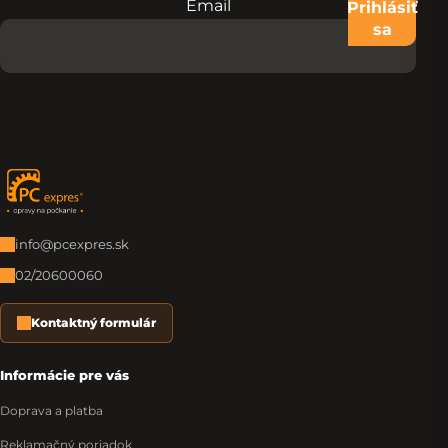
Email
Nevypĺňajte toto pole:
Prihlásiť
sa
Zápätie
info@pcexpres.sk
02/20600060
Kontaktný formulár
Informácie pre vás
Doprava a platba
Reklamačný poriadok