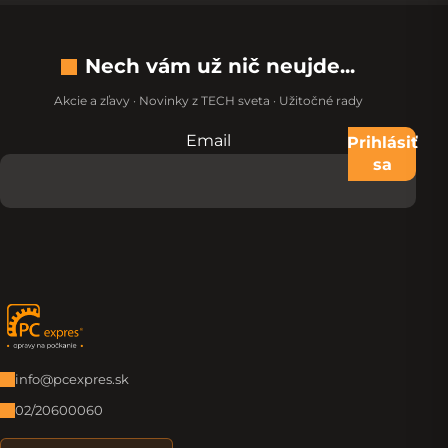
Nech vám už nič neujde...
Akcie a zľavy · Novinky z TECH sveta · Užitočné rady
Email
Nevypĺňajte toto pole:
Prihlásiť
sa
Zápätie
info@pcexpres.sk
02/20600060