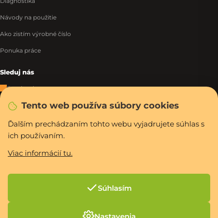
Diagnostika
Návody na použitie
Ako zistím výrobné číslo
Ponuka práce
Sleduj nás
Facebook
Tento web používa súbory cookies
Instagram
Tiktok
Ďalším prechádzaním tohto webu vyjadrujete súhlas s
ich používaním.
WhatsApp
Viac informácií tu.
Rýchla a bezpečná platba
Súhlasím
Vytvoril Shoptet Premium
Nastavenia
Copyright 2026
PCexpres.sk
. Všetky práva vyhradené.
Upraviť nastavenie