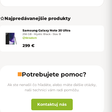
Najpredávanejšie produkty
Samsung Galaxy Note 20 Ultra
256 GB • Mystic Black • Stav B
Skladom
299 €
Potrebujete pomoc?
Ak ste nenašli čo hľadáte, alebo máte ďalšie otázky,
naši technici vám radi pomôžu.
Kontaktuj nás