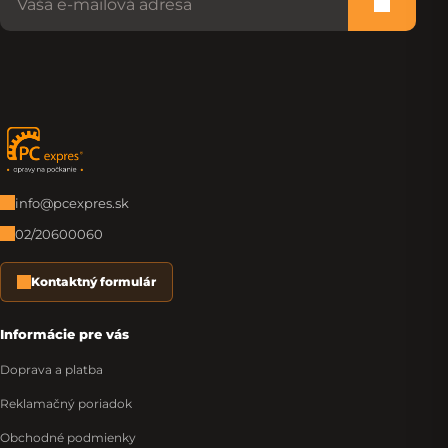
Prihlási
Zápätie
info@pcexpres.sk
02/20600060
Kontaktný formulár
Informácie pre vás
Doprava a platba
Reklamačný poriadok
Obchodné podmienky