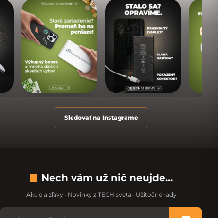
Sledovať na Instagrame
Nech vám už nič neujde...
Akcie a zľavy · Novinky z TECH sveta · Užitočné rady
Nevypĺňajte toto pole: