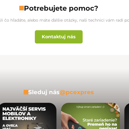
Potrebujete pomoc?
li čo hľadáte, alebo máte ďalšie otázky, naši technici vám radi 
Kontaktuj nás
Sleduj nás
@pcexpres