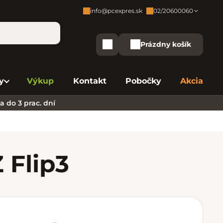
info@pcexpres.sk
02/20600060
Zákaznícka podpora:
Prázdny košík
Nákupný košík
Bratislava - Centrála
02/20 60 00 60
y
Výkup
Kontakt
Pobočky
Akcia
Bratislava - Avion
02/20 60 00 61
 do 3 prac. dní
Bratislava - Aupark
02/20 60 00 63
Bratislava - Central
02/20 60 00 84
Bratislava - Eurovea
02/20 60 00 75
 Flip
3
B. Bystrica - Europa
02/20 60 00 81
Košice - Aupark
02/20 60 00 66