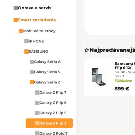
Oprava a servis
Smart zariadenia
Mobilné telefóny
IPHONE
Najpredávanejš
SAMSUNG
Galaxy Séria A
Samsung G
Flip 6 12/
Galaxy Séria S
512 GB • Silv
Stav A
Skladom
Galaxy Séria Z
599 €
Galaxy Z Flip 7
Galaxy Z Flip 6
Galaxy Z Flip 5
Galaxy Z Flip 3
Galaxy Z Fold 7