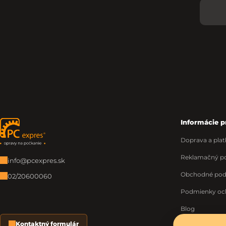
Informácie p
Zápätie
Doprava a plat
Reklamačný po
info@pcexpres.sk
Obchodné po
02/20600060
Podmienky oc
Blog
Kontaktný formulár
O nás