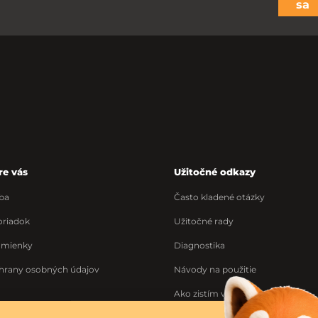
sa
re vás
Užitočné odkazy
ba
Často kladené otázky
riadok
Užitočné rady
dmienky
Diagnostika
hrany osobných údajov
Návody na použitie
Ako zistím výrobné číslo
Ponuka práce