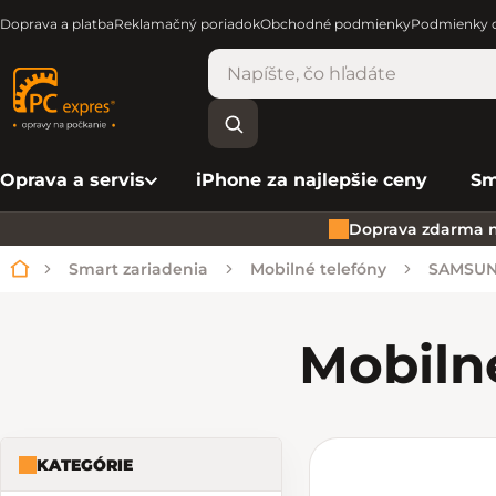
Doprava a platba
Reklamačný poriadok
Obchodné podmienky
Podmienky o
Oprava a servis
iPhone za najlepšie ceny
Sm
Doprava zdarma n
Smart zariadenia
Mobilné telefóny
SAMSU
Domov
Mobilné
KATEGÓRIE
Bočný panel