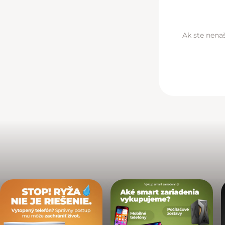
Ak ste nenaš