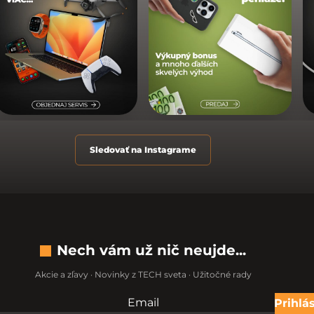
Sledovať na Instagrame
Nech vám už nič neujde...
Akcie a zľavy · Novinky z TECH sveta · Užitočné rady
Email
Nevypĺňajte toto pole:
Prihlás