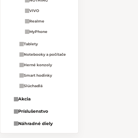
NOTHING
VIVO
Realme
MyPhone
Tablety
Notebooky a počítače
Herné konzoly
Smart hodinky
Slúchadlá
Akcia
Príslušenstvo
Náhradné diely