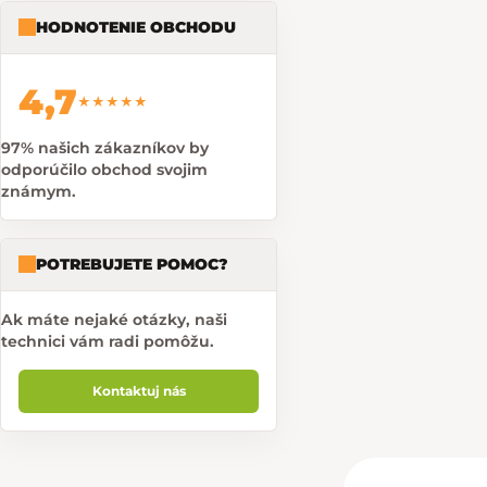
HODNOTENIE OBCHODU
4,7
★★★★★
97% našich zákazníkov by
odporúčilo obchod svojim
známym.
POTREBUJETE POMOC?
Ak máte nejaké otázky, naši
technici vám radi pomôžu.
Kontaktuj nás