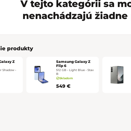
V tejto kategórii sa 
nenachádzajú žiadne 
ie produkty
alaxy Z
Samsung Galaxy Z
Flip 6
er Shadow •
512 GB • Light Blue • Stav
B
Skladom
549 €