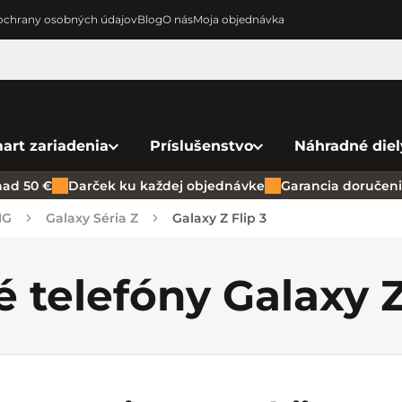
chrany osobných údajov
Blog
O nás
Moja objednávka
art zariadenia
Príslušenstvo
Náhradné diel
ad 50 €
Darček ku každej objednávke
Garancia doručenia
NG
Galaxy Séria Z
Galaxy Z Flip 3
 telefóny Galaxy Z