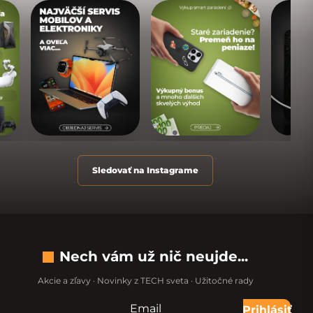
Sledovať na Instagrame
Nech vám už nič neujde...
Akcie a zľavy · Novinky z TECH sveta · Užitočné rady
Email
Nevypĺňajte toto pole:
Prihlásiť