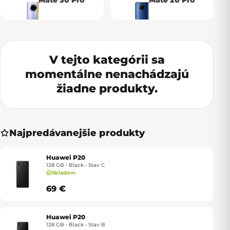
Mate 30 Pro
Mate 20 Pro
V tejto kategórii sa
momentálne nenachádzajú
žiadne produkty.
Najpredávanejšie produkty
Huawei P20
128 GB • Black • Stav C
Skladom
69 €
Huawei P20
128 GB • Black • Stav B