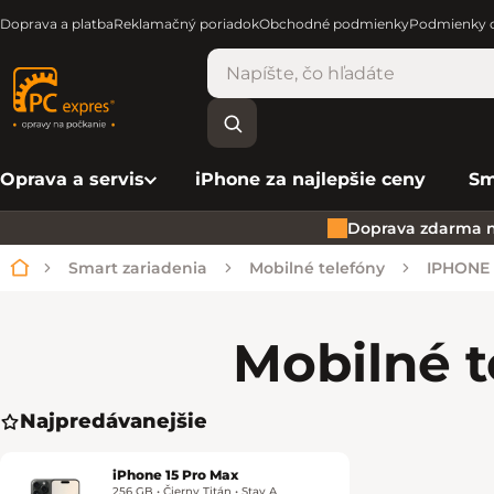
Doprava a platba
Reklamačný poriadok
Obchodné podmienky
Podmienky o
Oprava a servis
iPhone za najlepšie ceny
Sm
Doprava zdarma n
Smart zariadenia
Mobilné telefóny
IPHONE
Domov
Mobilné t
Najpredávanejšie
iPhone 15 Pro Max
256 GB • Čierny Titán • Stav A