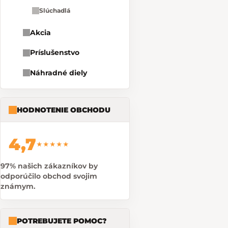
Slúchadlá
Akcia
Príslušenstvo
Náhradné diely
HODNOTENIE OBCHODU
4,7
★★★★★
97% našich zákazníkov by
odporúčilo obchod svojim
známym.
POTREBUJETE POMOC?