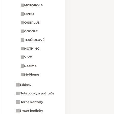
MOTOROLA
OPPO
ONEPLUS
GOOGLE
TLAČIDLOVÉ
NOTHING
VIVO
Realme
MyPhone
Tablety
Notebooky a počítače
Herné konzoly
Smart hodinky