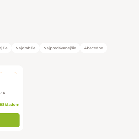
jšie
Najdrahšie
Najpredávanejšie
Abecedne
duktov
tov
Stav A
–40 %
v A
Skladom