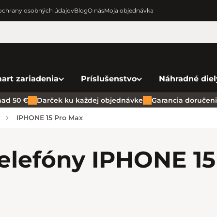
chrany osobných údajov
Blog
O nás
Moja objednávka
art zariadenia
Príslušenstvo
Náhradné diel
ad 50 €
Darček ku každej objednávke
Garancia doručenia
IPHONE 15 Pro Max
elefóny IPHONE 15