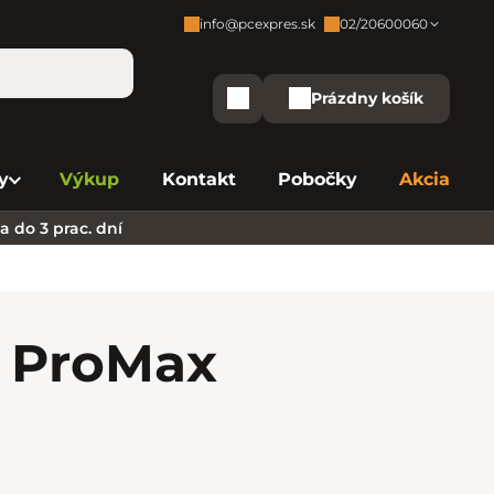
info@pcexpres.sk
02/20600060
Zákaznícka podpora:
Prázdny košík
Nákupný košík
Bratislava - Centrála
02/20 60 00 60
y
Výkup
Kontakt
Pobočky
Akcia
Bratislava - Avion
02/20 60 00 61
 do 3 prac. dní
Bratislava - Aupark
02/20 60 00 63
Bratislava - Central
02/20 60 00 84
Bratislava - Eurovea
02/20 60 00 75
 Pro
Max
B. Bystrica - Europa
02/20 60 00 81
Košice - Aupark
02/20 60 00 66