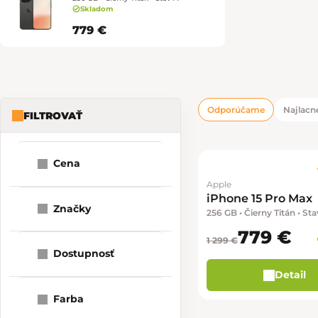
Skladom
779 €
Odporúčame
Najlacne
FILTROVAŤ
Bočný panel
Radenie pro
Výpis produk
Cena
Apple
1
779
780
iPhone 15 Pro Max
Značky
256 GB • Čierny Titán • Sta
779 €
1 299 €
Dostupnosť
Detail
Farba