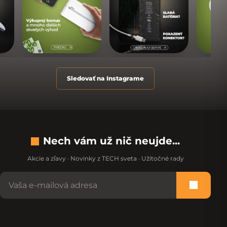
Sledovať na Instagrame
Nech vám už nič neujde...
Akcie a zľavy · Novinky z TECH sveta · Užitočné rady
Nevypĺňajte toto pole:
Prihlási