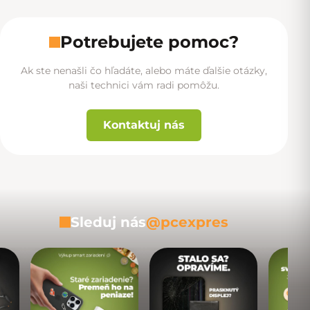
Potrebujete pomoc?
Ak ste nenašli čo hľadáte, alebo máte ďalšie otázky,
naši technici vám radi pomôžu.
Kontaktuj nás
Sleduj nás
@pcexpres