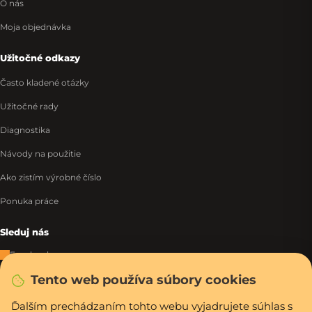
O nás
Moja objednávka
Užitočné odkazy
Často kladené otázky
Užitočné rady
Diagnostika
Návody na použitie
Ako zistím výrobné číslo
Ponuka práce
Sleduj nás
Facebook
Tento web používa súbory cookies
Instagram
Tiktok
Ďalším prechádzaním tohto webu vyjadrujete súhlas s