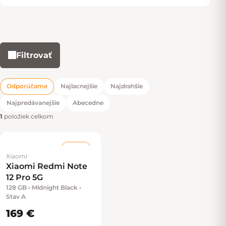
Filtrovať
Výpis produktov
Odporúčame
Najlacnejšie
Najdrahšie
Radenie produktov
Najpredávanejšie
Abecedne
1
položiek celkom
Stav A
Xiaomi
Xiaomi Redmi Note
12 Pro 5G
128 GB • Midnight Black •
Stav A
169 €