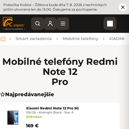
Pobočka Košice – Žižkova bude dňa 7. 8. 2026 z technických
príčin otvorená len do 13:00. Ďakujeme za pochopenie.
Nákupn
Smart zariadenia
Mobilné telefóny
XIAOMI
Domov
Mobilné telefóny Redmi
Note 12
Pro
Najpredávanejšie
Xiaomi Redmi Note 12 Pro 5G
128 GB • Midnight Black • Stav A
Skladom
169 €