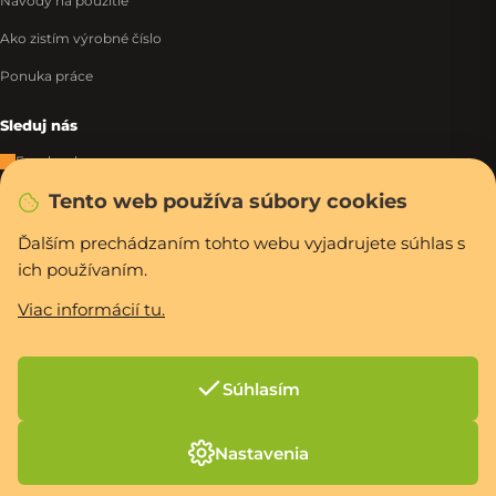
Návody na použitie
Ako zistím výrobné číslo
Ponuka práce
Sleduj nás
Facebook
Tento web používa súbory cookies
Instagram
Tiktok
Ďalším prechádzaním tohto webu vyjadrujete súhlas s
ich používaním.
WhatsApp
Viac informácií tu.
Rýchla a bezpečná platba
Súhlasím
Vytvoril Shoptet Premium
Nastavenia
Copyright 2026
PCexpres.sk
. Všetky práva vyhradené.
Upraviť nastavenie
cookies