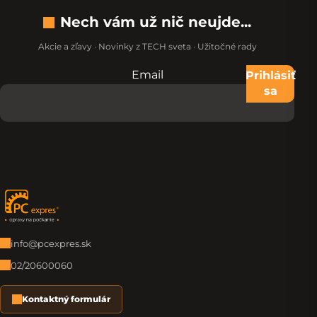
Nech vám už nič neujde...
Akcie a zľavy · Novinky z TECH sveta · Užitočné rady
Email
Nevypĺňajte toto pole:
Prihlásiť
sa
Zápätie
info@pcexpres.sk
02/20600060
Kontaktný formulár