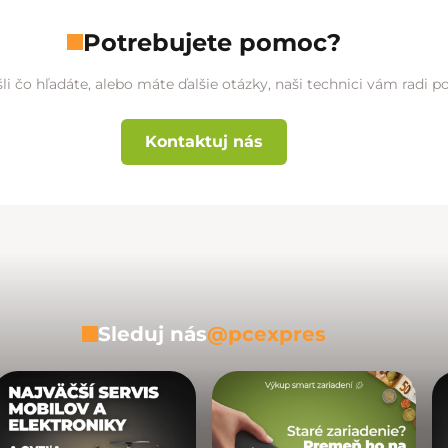
Potrebujete pomoc?
li čo hľadáte, alebo máte ďalšie otázky, naši technici vám radi 
Kontaktuj nás
Sleduj nás
@pcexpres