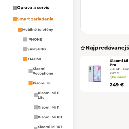
Oprava a servis
Smart zariadenia
Mobilné telefóny
IPHONE
Najpredávanejš
SAMSUNG
XIAOMI
Xiaomi Mi
Pro
Xiaomi
256 GB • Glac
Stav A
Pocophone
Skladom
Xiaomi Mi
249 €
Xiaomi Mi 11
Lite
Xiaomi Mi 11
Xiaomi Mi 10T
Xiaomi Mi 10T