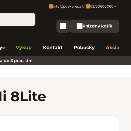
info@pcexpres.sk
02/20600060
Zákaznícka podpora:
Prázdny košík
Nákupný košík
Bratislava - Centrála
02/20 60 00 60
y
Výkup
Kontakt
Pobočky
Akcia
Bratislava - Avion
02/20 60 00 61
 do 3 prac. dní
Bratislava - Aupark
02/20 60 00 63
Bratislava - Central
02/20 60 00 84
Bratislava - Eurovea
02/20 60 00 75
i 8
Lite
B. Bystrica - Europa
02/20 60 00 81
Košice - Aupark
02/20 60 00 66