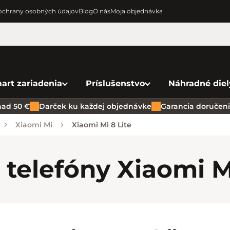
chrany osobných údajov
Blog
O nás
Moja objednávka
art zariadenia
Príslušenstvo
Náhradné diel
ad 50 €
Darček ku každej objednávke
Garancia doručenia
Xiaomi Mi
Xiaomi Mi 8 Lite
 telefóny Xiaomi M