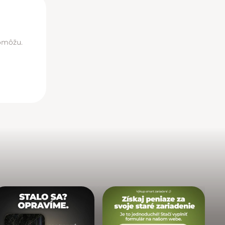
pomôžu.