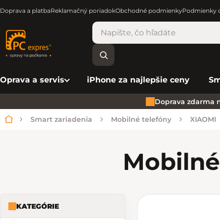
Doprava a platba
Reklamačný poriadok
Obchodné podmienky
Podmienky o
Oprava a servis
iPhone za najlepšie ceny
Sm
Doprava zdarma n
Smart zariadenia
Mobilné telefóny
XIAOMI
Domov
Mobilné
KATEGÓRIE
Bočný panel