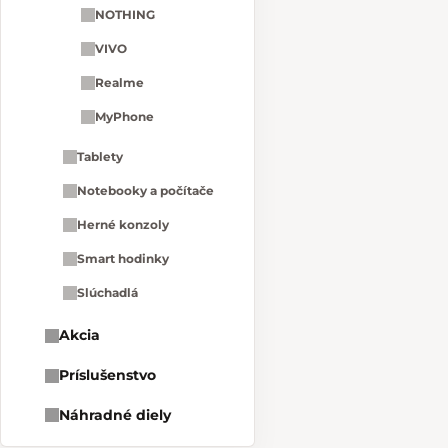
NOTHING
VIVO
Realme
MyPhone
Tablety
Notebooky a počítače
Herné konzoly
Smart hodinky
Slúchadlá
Akcia
Príslušenstvo
Náhradné diely