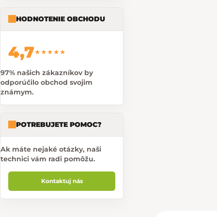
HODNOTENIE OBCHODU
4,7
★★★★★
97% našich zákazníkov by
odporúčilo obchod svojim
známym.
POTREBUJETE POMOC?
Ak máte nejaké otázky, naši
technici vám radi pomôžu.
Kontaktuj nás