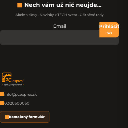
Nech vám už nič neujde...
Akcie a zľavy · Novinky z TECH sveta · Užitočné rady
Email
Nevypĺňajte toto pole:
Prihlásiť
sa
Zápätie
info@pcexpres.sk
02/20600060
Kontaktný formulár