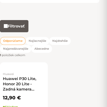
Filtrovať
Výpis produktov
Odporúčame
Najlacnejšie
Najdrahšie
Radenie produktov
Najpredávanejšie
Abecedne
1
položiek celkom
Huawei
Huawei P30 Lite,
Honor 20 Lite -
Zadná kamera
modul 8MP -
12,90 €
23060387, 23060471
Skladom