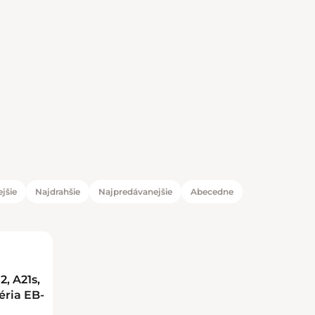
jšie
Najdrahšie
Najpredávanejšie
Abecedne
duktov
tov
, A21s,
téria EB-