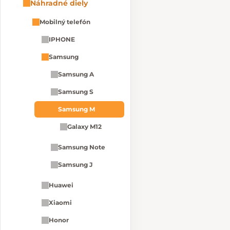
Náhradné diely
Mobilný telefón
IPHONE
Samsung
Samsung A
Samsung S
Samsung M
Galaxy M12
Samsung Note
Samsung J
Huawei
Xiaomi
Honor