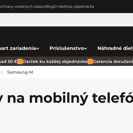
chrany osobných údajov
Blog
O nás
Moja objednávka
art zariadenia
Príslušenstvo
Náhradné diel
ad 50 €
Darček ku každej objednávke
Garancia doručenia
Samsung M
y na mobilný tele