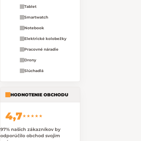
Tablet
Smartwatch
Notebook
Elektrické kolobežky
Pracovné náradie
Drony
Slúchadlá
HODNOTENIE OBCHODU
4,7
★★★★★
97% našich zákazníkov by
odporúčilo obchod svojim