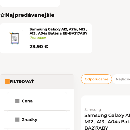
Najpredávanejšie
Samsung Galaxy A12, A21s, M12 ,
A13 , A04s Batéria EB-BA217ABY
Skladom
23,90 €
Odporúčame
Najlacne
FILTROVAŤ
Bočný panel
Radenie pro
Výpis produk
Cena
Samsung
1
23
24
Samsung Galaxy A12
Značky
M12 , A13 , A04s Ba
BA217ABY