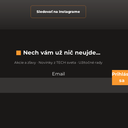
Sledovať na Instagrame
Nech vám už nič neujde...
Akcie a zľavy · Novinky z TECH sveta · Užitočné rady
Email
Nevypĺňajte toto pole:
Prihlás
sa