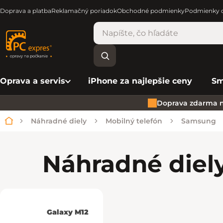
Doprava a platba
Reklamačný poriadok
Obchodné podmienky
Podmienky o
Oprava a servis
iPhone za najlepšie ceny
Sm
Doprava zdarma n
Náhradné diely
Mobilný telefón
Samsung
Domov
Náhradné diel
Galaxy M12