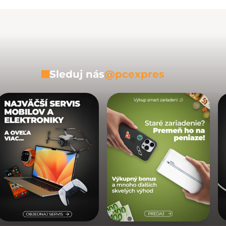
Sleduj nás
@pcexpres