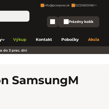
info@pcexpres.sk
02/20600060
Zákaznícka podpora:
Prázdny košík
Nákupný košík
Bratislava - Centrála
02/20 60 00 60
y
Výkup
Kontakt
Pobočky
Akcia
Bratislava - Avion
02/20 60 00 61
 do 3 prac. dní
Bratislava - Aupark
02/20 60 00 63
Bratislava - Central
02/20 60 00 84
Bratislava - Eurovea
02/20 60 00 75
fón Samsung
M
B. Bystrica - Europa
02/20 60 00 81
Košice - Aupark
02/20 60 00 66