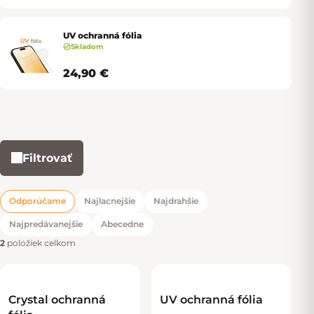
UV ochranná fólia
Skladom
24,90 €
Filtrovať
Výpis produktov
Odporúčame
Najlacnejšie
Najdrahšie
Radenie produktov
Najpredávanejšie
Abecedne
2
položiek celkom
Crystal ochranná
UV ochranná fólia