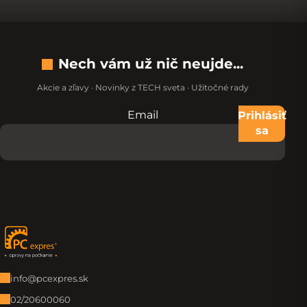
Nech vám už nič neujde...
Akcie a zľavy · Novinky z TECH sveta · Užitočné rady
Email
Nevypĺňajte toto pole:
Prihlásiť
sa
Zápätie
info@pcexpres.sk
02/20600060