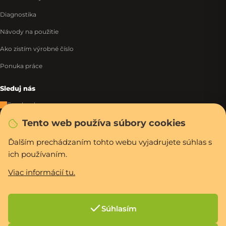
Diagnostika
Návody na použitie
Ako zistím výrobné číslo
Ponuka práce
Sleduj nás
Facebook
Tento web používa súbory cookies
Instagram
Tiktok
Ďalším prechádzaním tohto webu vyjadrujete súhlas s
ich používaním.
WhatsApp
Viac informácií tu.
Rýchla a bezpečná platba
Súhlasím