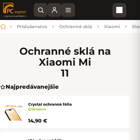
Nákupn
Príslušenstvo
Ochranné sklá
Xiaomi
Xia
Domov
Ochranné sklá na
Xiaomi Mi
11
Najpredávanejšie
Crystal ochranná fólia
Skladom
14,90 €