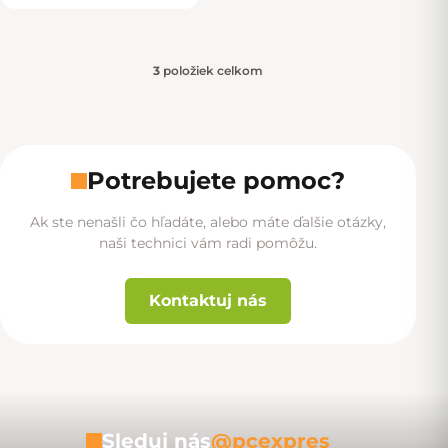
3
položiek celkom
Ovládacie prvky výpisu
Potrebujete pomoc?
Ak ste nenašli čo hľadáte, alebo máte ďalšie otázky,
naši technici vám radi pomôžu.
Kontaktuj nás
Sleduj nás
@pcexpres