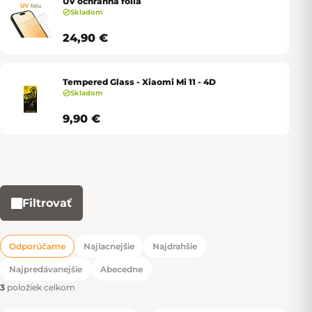
UV ochranná fólia
Skladom
24,90 €
Tempered Glass - Xiaomi Mi 11 - 4D
Skladom
9,90 €
Filtrovať
Výpis produktov
Odporúčame
Najlacnejšie
Najdrahšie
Radenie produktov
Najpredávanejšie
Abecedne
3
položiek celkom