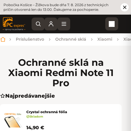
Pobočka Košice – Žižkova bude dňa 7. 8. 2026 z technických
príčin otvorená len do 13:00. Ďakujeme za pochopenie.
Nákupn
Príslušenstvo
Ochranné sklá
Xiaomi
Xia
Domov
Ochranné sklá na
Xiaomi Redmi Note 11
Pro
Najpredávanejšie
Crystal ochranná fólia
Skladom
14,90 €