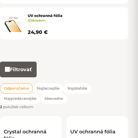
UV ochranná fólia
Skladom
24,90 €
Filtrovať
Výpis produktov
Odporúčame
Najlacnejšie
Najdrahšie
Radenie produktov
Najpredávanejšie
Abecedne
2
položiek celkom
Crystal ochranná
UV ochranná fólia