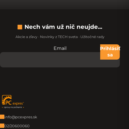
Nech vám už nič neujde...
Akcie a zľavy · Novinky z TECH sveta · Užitočné rady
Email
Nevypĺňajte toto pole:
Prihlásiť
sa
Zápätie
info@pcexpres.sk
02/20600060