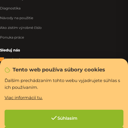
Diagnostika
Návody na použitie
Ako zistím výrobné číslo
Ponuka práce
Sleduj nás
Facebook
Tento web používa súbory cookies
Instagram
Tiktok
Ďalším prechádzaním tohto webu vyjadrujete súhlas s
ich používaním.
WhatsApp
Viac informácií tu.
Rýchla a bezpečná platba
Súhlasím