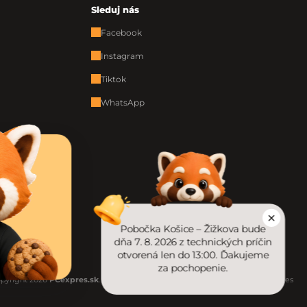
Sleduj nás
Facebook
Instagram
Tiktok
WhatsApp
Pobočka Košice – Žižkova bude
dňa 7. 8. 2026 z technických príčin
otvorená len do 13:00. Ďakujeme
za pochopenie.
pyright 2026
PCexpres.sk
. Všetky práva vyhradené.
Upraviť nastavenie cookies