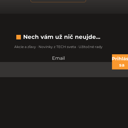
Nech vám už nič neujde...
Akcie a zľavy · Novinky z TECH sveta · Užitočné rady
Email
Nevypĺňajte toto pole:
Prihlás
sa