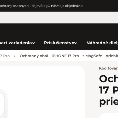
chrany osobných údajov
Blog
O nás
Moja objednávka
art zariadenia
Príslušenstvo
Náhradné diel
7 Pro
Ochranný obal - IPHONE 17 Pro - s MagSafe - prieh
Kód tova
Och
17 
pri