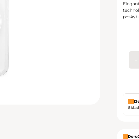
Elegan
technol
poskytu
−
D
Sklad
Zavrie
Doruč