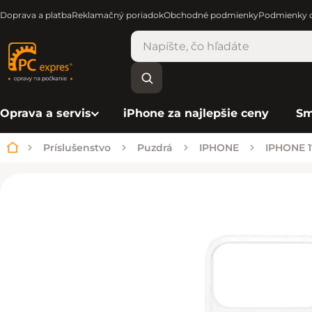
Doprava a platba
Reklamačný poriadok
Obchodné podmienky
Podmienky o
Oprava a servis
iPhone za najlepšie ceny
Sm
Príslušenstvo
Puzdrá
IPHONE
IPHONE 1
Domov