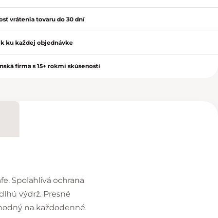
sť vrátenia tovaru do 30 dní
k ku každej objednávke
nská firma s 15+ rokmi skúseností
e. Spoľahlivá ochrana
dlhú výdrž. Presné
 vhodný na každodenné