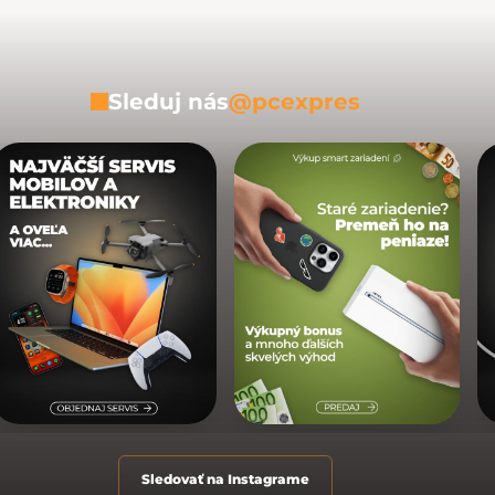
Sleduj nás
@pcexpres
Sledovať na Instagrame