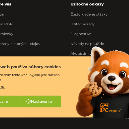
re vás
Užitočné odkazy
ba
Často kladené otázky
riadok
Užitočné rady
dmienky
Diagnostika
hrany osobných údajov
Návody na použitie
Ako zistím výrobné číslo
Ponuka práce
 web používa súbory cookies
ka
dzaním tohto webu vyjadrujete súhlas s
m.
 tu.
asím
Nastavenia
Co