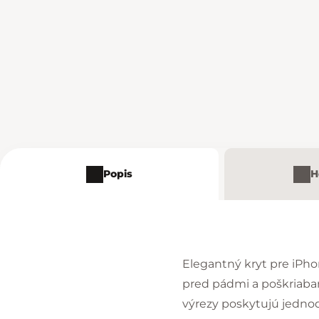
Popis
H
Elegantný kryt pre iPh
pred pádmi a poškriaban
výrezy poskytujú jedno