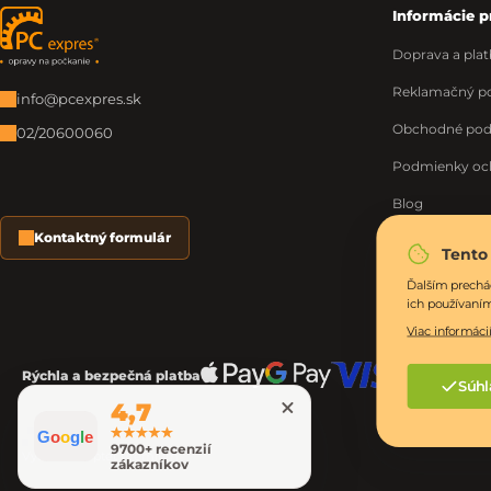
Informácie p
Zápätie
Doprava a plat
Reklamačný po
info@pcexpres.sk
Obchodné po
02/20600060
Podmienky oc
Blog
Kontaktný formulár
O nás
Tento
Moja objednáv
Ďalším prechá
ich používaní
Viac informácií
Rýchla a bezpečná platba
Súhl
4,7
G
o
o
g
l
e
9700+ recenzií
Vytvoril Shoptet Premium
zákazníkov