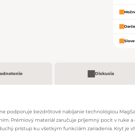
Možno
Darče
Slove
odnotenie
Diskusia
one podporuje bezdrôtové nabíjanie technológiou MagSaf
ím. Prémiový materiál zaručuje príjemný pocit v ruke a 
duchý prístup ku všetkým funkciám zariadenia. Kryt je