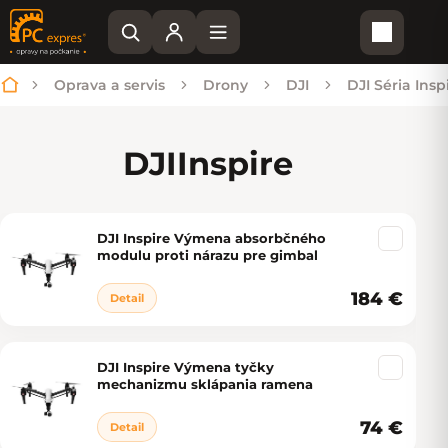
Nákupn
Oprava a servis
Drony
DJI
DJI Séria Insp
Domov
DJI
Inspire
DJI Inspire Výmena absorbčného
Výpis produktov
modulu proti nárazu pre gimbal
184 €
Detail
DJI Inspire Výmena tyčky
mechanizmu sklápania ramena
74 €
Detail