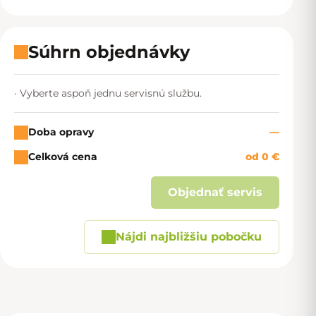
Súhrn objednávky
Vyberte aspoň jednu servisnú službu.
Doba opravy
—
Celková cena
od 0 €
Objednať servis
Nájdi najbližšiu pobočku