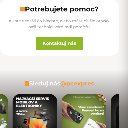
Potrebujete pomoc?
Ak ste nenašli čo hľadáte, alebo máte ďalšie otázky,
naši technici vám radi pomôžu.
Kontaktuj nás
Sleduj nás
@pcexpres