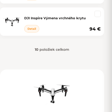
DJI Inspire Výmena vrchného krytu
94 €
Detail
10
položiek celkom
Ovládacie prvky výpisu