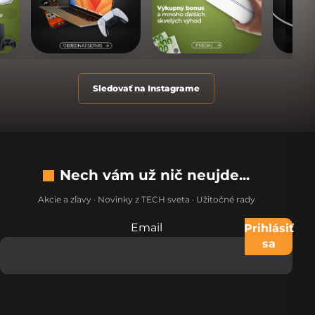
Sledovať na Instagrame
Nech vám už nič neujde...
Akcie a zľavy · Novinky z TECH sveta · Užitočné rady
Email
Nevypĺňajte toto pole:
Prihlásiť
sa