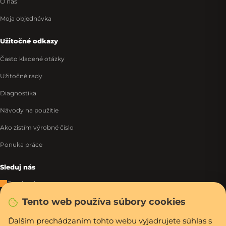
O nás
Moja objednávka
Užitočné odkazy
Často kladené otázky
Užitočné rady
Diagnostika
Návody na použitie
Ako zistím výrobné číslo
Ponuka práce
Sleduj nás
Facebook
Tento web používa súbory cookies
Instagram
Tiktok
Ďalším prechádzaním tohto webu vyjadrujete súhlas s