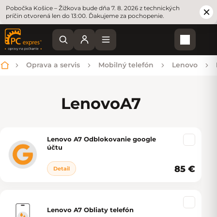
Pobočka Košice – Žižkova bude dňa 7. 8. 2026 z technických
príčin otvorená len do 13:00. Ďakujeme za pochopenie.
Nákupn
Oprava a servis
Mobilný telefón
Lenovo
Domov
Lenovo
A7
Lenovo A7 Odblokovanie google
Výpis produktov
účtu
85 €
Detail
Lenovo A7 Obliaty telefón