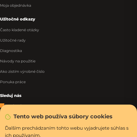
Moja objednávka
Užitočné odkazy
Často kladené otázky
Užitočné rady
Diagnostika
Návody na použitie
Ako zistím výrobné číslo
Ponuka práce
Sleduj nás
Facebook
Tento web používa súbory cookies
Instagram
Tiktok
Ďalším prechádzaním tohto webu vyjadrujete súhlas s
ich používaním.
WhatsApp