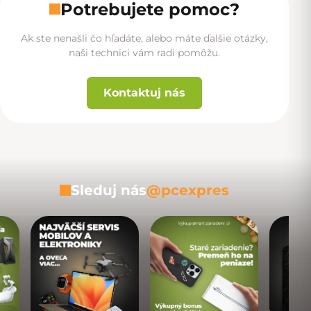
Potrebujete pomoc?
Ak ste nenašli čo hľadáte, alebo máte ďalšie otázky,
naši technici vám radi pomôžu.
Kontaktuj nás
Sleduj nás
@pcexpres