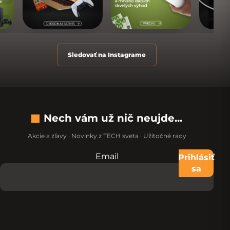
Sledovať na Instagrame
Nech vám už nič neujde...
Akcie a zľavy · Novinky z TECH sveta · Užitočné rady
Email
Nevypĺňajte toto pole:
Prihlásiť
sa