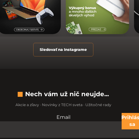
Sledovať na Instagrame
Nech vám už nič neujde...
Akcie a zľavy · Novinky z TECH sveta · Užitočné rady
Email
Nevypĺňajte toto pole:
Prihlás
sa