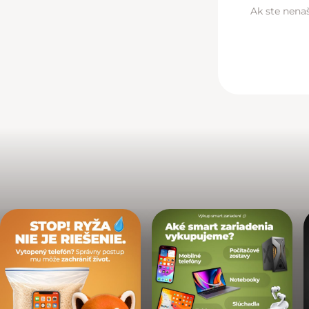
Ak ste nenaš