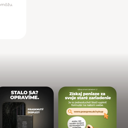
pomôžu.