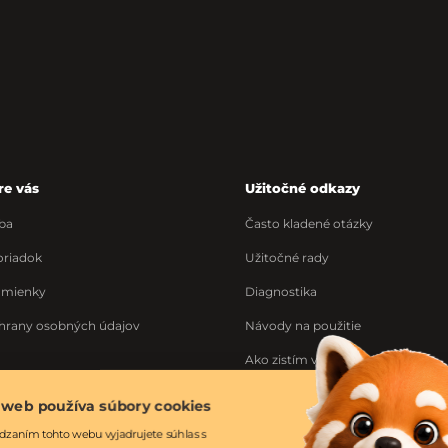
re vás
Užitočné odkazy
ba
Často kladené otázky
riadok
Užitočné rady
dmienky
Diagnostika
hrany osobných údajov
Návody na použitie
Ako zistím výrobné číslo
Ponuka práce
 web používa súbory cookies
ka
dzaním tohto webu vyjadrujete súhlas s