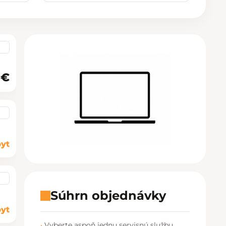
Košice - Optima
02/20 60 00 72
Košice - Žižkova 13
02/20 60 00 88
Martin - TULIP
02/20 60 00 77
Nitra - MLYNY
02/20 60 00 67
 €
Poprad - Forum
02/20 60 00 71
Prešov - Eperia
02/20 60 00 70
Prievidza - Korzo
02/20 60 00 82
yt
Trenčín - Laugaricio
02/20 60 00 80
Trnava - City Arena
02/20 60 00 69
Súhrn objednávky
yt
Žilina - Aupark
02/20 60 00 74
Vyberte aspoň jednu servisnú službu.