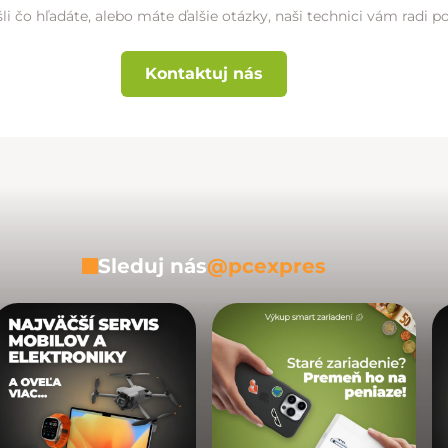
li čo hľadáte, alebo máte ďalšie otázky, naši technici vám radi 
Kontaktuj nás
Sleduj nás
@pcexpres