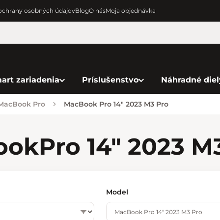
chrany osobných údajov
Blog
O nás
Moja objednávka
art zariadenia
Príslušenstvo
Náhradné diel
 MacBook Pro
MacBook Pro 14" 2023 M3 Pro
ook
Pro 14" 2023 M
Model