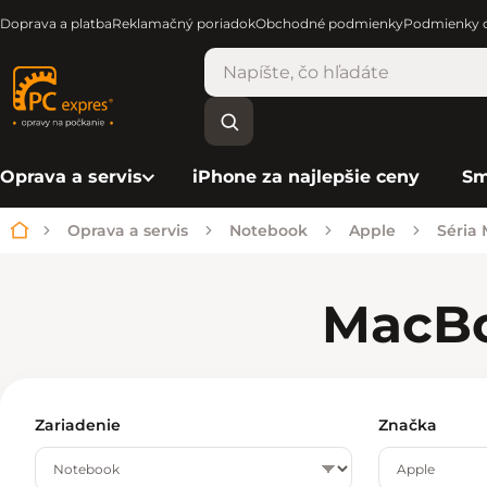
Doprava a platba
Reklamačný poriadok
Obchodné podmienky
Podmienky o
Oprava a servis
iPhone za najlepšie ceny
Sm
Oprava a servis
Notebook
Apple
Séria
Domov
MacB
Zariadenie
Značka