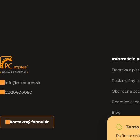
Informácie p
Zápätie
Doprava a plat
Reklamačný po
info@pcexpres.sk
Obchodné po
02/20600060
Podmienky oc
Blog
Kontaktný formulár
O nás
Tento
Moja objednáv
Ďalším prechá