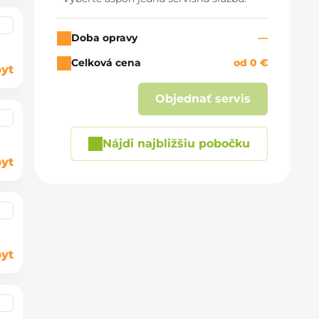
Doba opravy
—
Celková cena
od 0 €
yt
Objednať servis
Nájdi najbližšiu pobočku
yt
yt