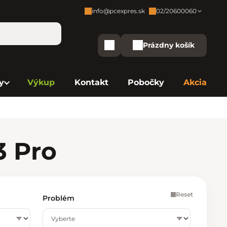
info@pcexpres.sk
02/20600060
Zákaznícka podpora:
Prázdny košík
Nákupný košík
Bratislava - Centrála
02/20 60 00 60
y
Výkup
Kontakt
Pobočky
Akcia
Bratislava - Avion
02/20 60 00 61
Bratislava - Aupark
02/20 60 00 63
Bratislava - Central
02/20 60 00 84
3 Pro
Bratislava - Eurovea
02/20 60 00 75
B. Bystrica - Europa
02/20 60 00 81
Reset
Problém
Košice - Aupark
02/20 60 00 66