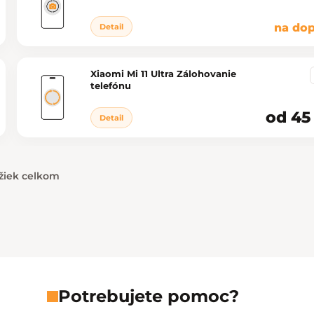
na dop
Detail
Xiaomi Mi 11 Ultra Zálohovanie
telefónu
od 45
Detail
žiek celkom
Ovládacie prvky výpisu
Potrebujete pomoc?