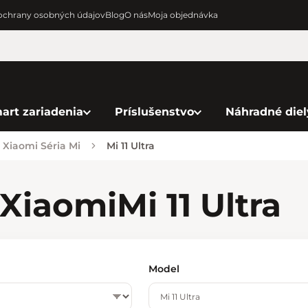
chrany osobných údajov
Blog
O nás
Moja objednávka
art zariadenia
Príslušenstvo
Náhradné diel
Xiaomi Séria Mi
Mi 11 Ultra
Xiaomi
Mi 11 Ultra
Model