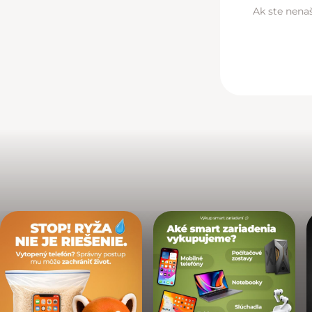
Ak ste nenaš