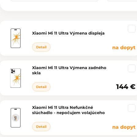
Výpis produktov
Xiaomi Mi 11 Ultra Výmena displeja
na dopyt
Detail
Xiaomi Mi 11 Ultra Výmena zadného
skla
144 €
Detail
Xiaomi Mi 11 Ultra Nefunkčné
slúchadlo - nepočujem volajúceho
na dopyt
Detail