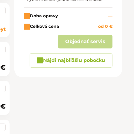
Doba opravy
—
Celková cena
od 0 €
yt
Objednať servis
Nájdi najbližšiu pobočku
 €
 €