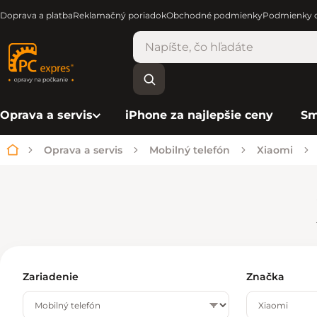
Doprava a platba
Reklamačný poriadok
Obchodné podmienky
Podmienky o
Oprava a servis
iPhone za najlepšie ceny
Sm
Oprava a servis
Mobilný telefón
Xiaomi
Domov
Zariadenie
Značka