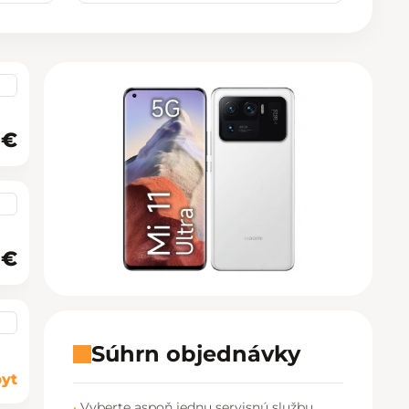
Košice - Optima
02/20 60 00 72
Košice - Žižkova 13
02/20 60 00 88
Martin - TULIP
02/20 60 00 77
Nitra - MLYNY
02/20 60 00 67
 €
Poprad - Forum
02/20 60 00 71
Prešov - Eperia
02/20 60 00 70
 €
Prievidza - Korzo
02/20 60 00 82
Trenčín - Laugaricio
02/20 60 00 80
Trnava - City Arena
02/20 60 00 69
Súhrn objednávky
yt
Žilina - Aupark
02/20 60 00 74
Vyberte aspoň jednu servisnú službu.