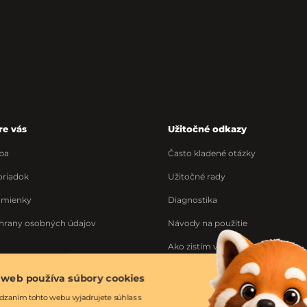
re vás
Užitočné odkazy
ba
Často kladené otázky
riadok
Užitočné rady
dmienky
Diagnostika
hrany osobných údajov
Návody na použitie
Ako zistím výrobné číslo
Ponuka práce
 web používa súbory cookies
ka
dzaním tohto webu vyjadrujete súhlas s