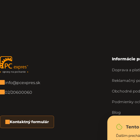
Informácie p
Zápätie
Doprava a plat
Reklamačný po
info@pcexpres.sk
Obchodné po
02/20600060
Podmienky oc
Blog
Kontaktný formulár
O nás
Tento
Moja objednáv
Ďalším prechá