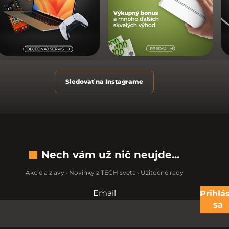
Sledovať na Instagrame
Nech vám už nič neujde...
Akcie a zľavy · Novinky z TECH sveta · Užitočné rady
Email
Nevypĺňajte toto pole:
Prihlás
sa