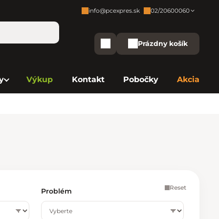
info@pcexpres.sk
02/20600060
Zákaznícka podpora:
Prázdny košík
Nákupný košík
Bratislava - Centrála
02/20 60 00 60
y
Výkup
Kontakt
Pobočky
Akcia
Bratislava - Avion
02/20 60 00 61
Bratislava - Aupark
02/20 60 00 63
Bratislava - Central
02/20 60 00 84
Bratislava - Eurovea
02/20 60 00 75
B. Bystrica - Europa
02/20 60 00 81
Reset
Problém
Košice - Aupark
02/20 60 00 66