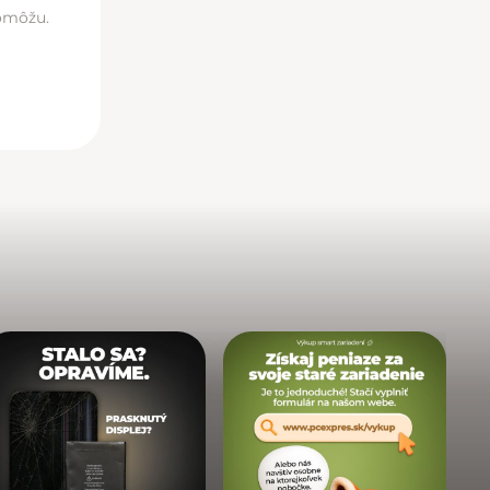
pomôžu.