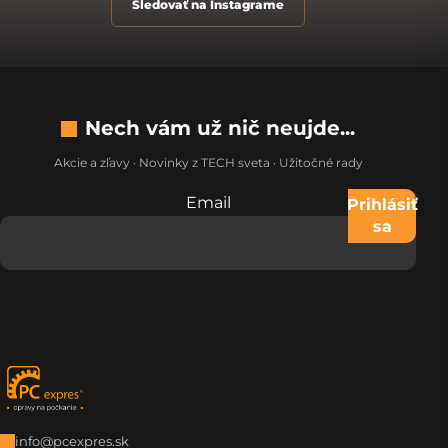
Sledovať na Instagrame
Nech vám už nič neujde...
Akcie a zľavy · Novinky z TECH sveta · Užitočné rady
Email
Nevypĺňajte toto pole:
Prihlásiť
sa
Zápätie
info@pcexpres.sk