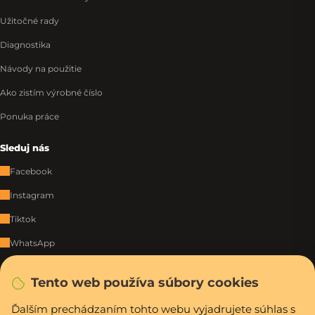
Užitočné rady
Diagnostika
Návody na použitie
Ako zistím výrobné číslo
Ponuka práce
Sleduj nás
Facebook
Instagram
Tiktok
WhatsApp
Tento web používa súbory cookies
Rýchla a bezpečná platba
Ďalším prechádzaním tohto webu vyjadrujete súhlas s