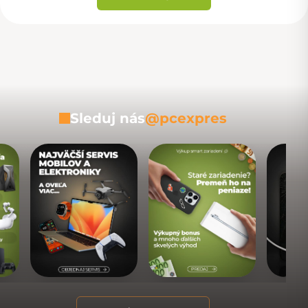
Sleduj nás
@pcexpres