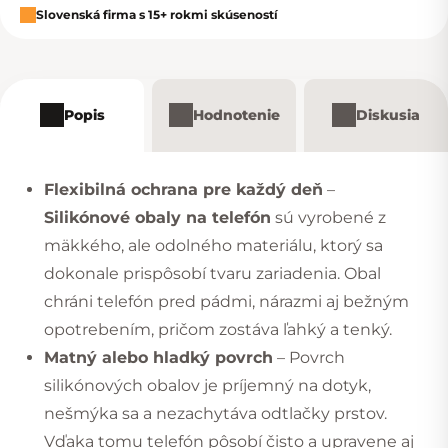
Slovenská firma s 15+ rokmi skúseností
Popis
Hodnotenie
Diskusia
Flexibilná ochrana pre každý deň
–
Silikónové obaly na telefón
sú vyrobené z
mäkkého, ale odolného materiálu, ktorý sa
dokonale prispôsobí tvaru zariadenia. Obal
chráni telefón pred pádmi, nárazmi aj bežným
opotrebením, pričom zostáva ľahký a tenký.
Matný alebo hladký povrch
– Povrch
silikónových obalov je príjemný na dotyk,
nešmýka sa a nezachytáva odtlačky prstov.
Vďaka tomu telefón pôsobí čisto a upravene aj