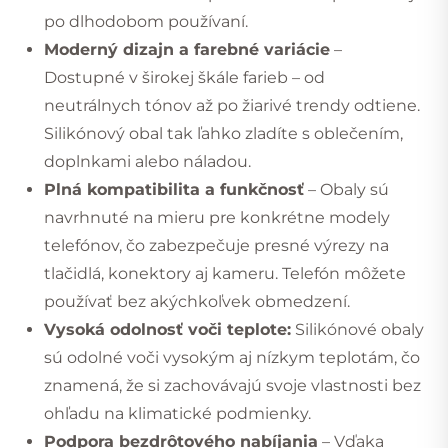
po dlhodobom používaní.
Moderný dizajn a farebné variácie
–
Dostupné v širokej škále farieb – od
neutrálnych tónov až po žiarivé trendy odtiene.
Silikónový obal tak ľahko zladíte s oblečením,
doplnkami alebo náladou.
Plná kompatibilita a funkčnosť
– Obaly sú
navrhnuté na mieru pre konkrétne modely
telefónov, čo zabezpečuje presné výrezy na
tlačidlá, konektory aj kameru. Telefón môžete
používať bez akýchkoľvek obmedzení.
Vysoká odolnosť voči teplote:
Silikónové obaly
sú odolné voči vysokým aj nízkym teplotám, čo
znamená, že si zachovávajú svoje vlastnosti bez
ohľadu na klimatické podmienky.
Podpora bezdrôtového nabíjania
– Vďaka