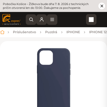
Pobočka Košice – Žižkova bude dňa 7. 8. 2026 z technických
príčin otvorená len do 13:00. Ďakujeme za pochopenie.
Nákupn
Príslušenstvo
Puzdrá
IPHONE
IPHONE 12
Domov