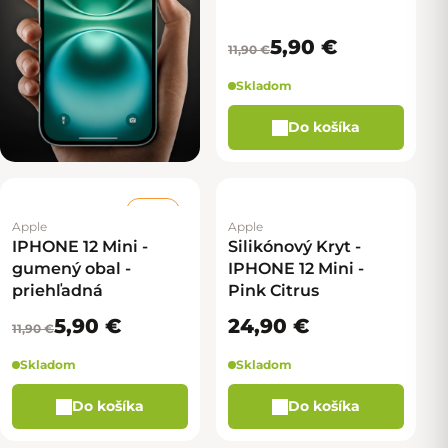
5,90 €
11,90 €
Skladom
Do košíka
–50 %
Apple
Apple
IPHONE 12 Mini -
Silikónový Kryt -
gumený obal -
IPHONE 12 Mini -
priehľadná
Pink Citrus
5,90 €
24,90 €
11,90 €
Skladom
Skladom
Do košíka
Do košíka