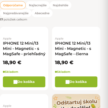
Odporúčame
Najlacnejšie
Najdrahšie
Radenie produktov
Najpredávanejšie
Abecedne
17
položiek celkom
Apple
Apple
IPHONE 12 Mini/13
IPHONE 12 Mini/13
Mini - Magnetic - s
Mini - Magnetic - s
MagSafe - priehľadný
MagSafe - čierna
18,90 €
18,90 €
Skladom
Skladom
Do košíka
Do košíka
Apple