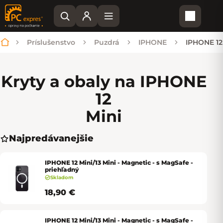
Nákupn
Príslušenstvo
Puzdrá
IPHONE
IPHONE 12
Domov
Kryty a obaly na IPHONE
12
Mini
Najpredávanejšie
IPHONE 12 Mini/13 Mini - Magnetic - s MagSafe -
priehľadný
Skladom
18,90 €
IPHONE 12 Mini/13 Mini - Magnetic - s MagSafe -