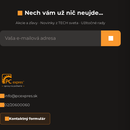
Nech vám už nič neujde...
Akcie a zľavy · Novinky z TECH sveta · Užitočné rady
Nevypĺňajte toto pole:
Prihlási
Zápätie
info@pcexpres.sk
02/20600060
Kontaktný formulár