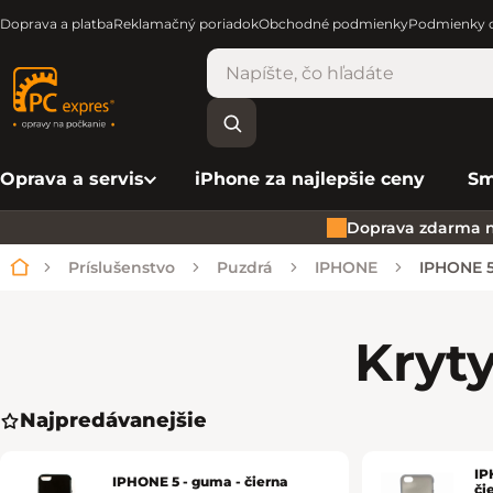
Doprava a platba
Reklamačný poriadok
Obchodné podmienky
Podmienky o
Oprava a servis
iPhone za najlepšie ceny
Sm
Doprava zdarma n
Príslušenstvo
Puzdrá
IPHONE
IPHONE 
Domov
Kryt
Najpredávanejšie
IP
IPHONE 5 - guma - čierna
či