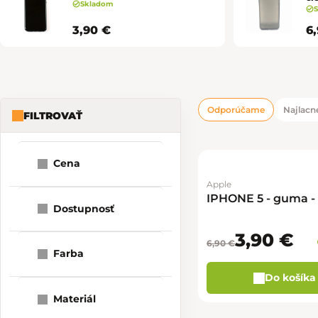
Skladom
3,90 €
6
Odporúčame
Najlacne
FILTROVAŤ
Bočný panel
Radenie pro
Výpis produk
Cena
Apple
1
3
7
IPHONE 5 - guma - 
Dostupnosť
3,90 €
6,90 €
Farba
Do košíka
Materiál