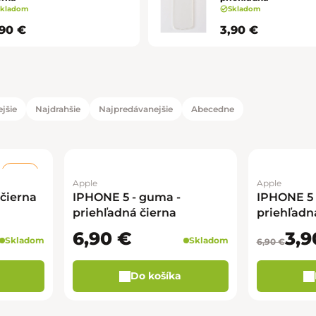
Skladom
Skladom
,90 €
3,90 €
jšie
Najdrahšie
Najpredávanejšie
Abecedne
duktov
tov
–43 %
Apple
Apple
čierna
IPHONE 5 - guma -
IPHONE 5 
priehľadná čierna
priehľadn
6,90 €
3,9
Skladom
Skladom
6,90 €
Do košíka