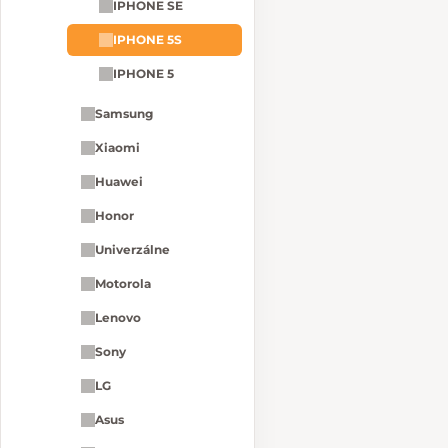
IPHONE SE
IPHONE 5S
IPHONE 5
Samsung
Xiaomi
Huawei
Honor
Univerzálne
Motorola
Lenovo
Sony
LG
Asus