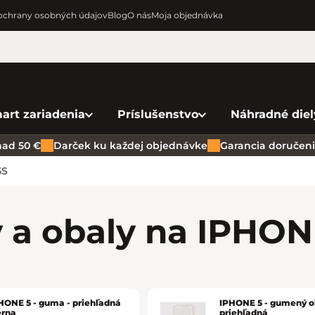
chrany osobných údajov
Blog
O nás
Moja objednávka
art zariadenia
Príslušenstvo
Náhradné diel
ad 50 €
Darček ku každej objednávke
Garancia doručenia
5S
y a obaly na IPHO
HONE 5 - guma - priehľadná
IPHONE 5 - gumený ob
erna
priehľadná