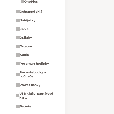
OnePlus
Ochranné sklá
Nabíjačky
Káble
Držiaky
Ostatné
Audio
Pre smart hodinky
Pre notebooky a
počítače
Power banky
USB kľúče, pamäťové
karty
Batérie