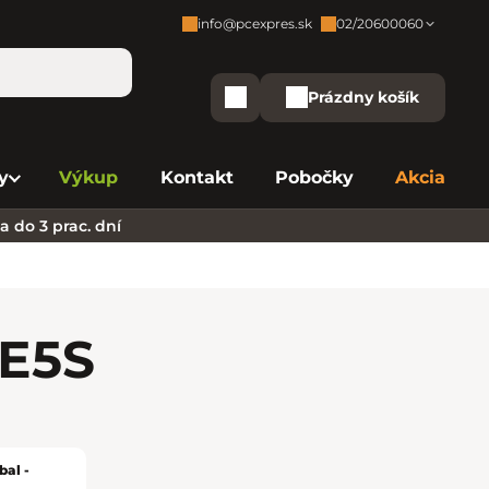
info@pcexpres.sk
02/20600060
Zákaznícka podpora:
Prázdny košík
Nákupný košík
Bratislava - Centrála
02/20 60 00 60
y
Výkup
Kontakt
Pobočky
Akcia
Bratislava - Avion
02/20 60 00 61
 do 3 prac. dní
Bratislava - Aupark
02/20 60 00 63
Bratislava - Central
02/20 60 00 84
Bratislava - Eurovea
02/20 60 00 75
NE
5S
B. Bystrica - Europa
02/20 60 00 81
Košice - Aupark
02/20 60 00 66
al -