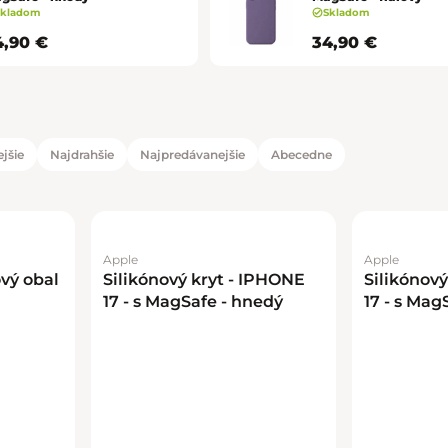
Skladom
Skladom
4,90 €
34,90 €
jšie
Najdrahšie
Najpredávanejšie
Abecedne
duktov
tov
Apple
Apple
vý obal
Silikónový kryt - IPHONE
Silikónový
17 - s MagSafe - hnedý
17 - s MagS