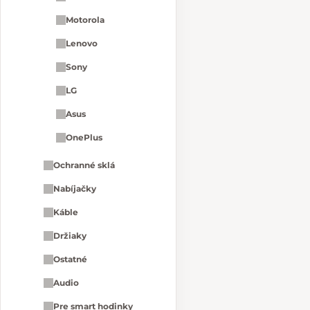
Motorola
Lenovo
Sony
LG
Asus
OnePlus
Ochranné sklá
Nabíjačky
Káble
Držiaky
Ostatné
Audio
Pre smart hodinky