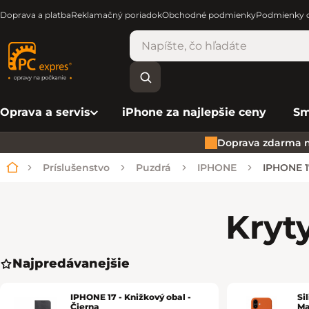
Doprava a platba
Reklamačný poriadok
Obchodné podmienky
Podmienky o
Oprava a servis
iPhone za najlepšie ceny
Sm
Doprava zdarma n
Príslušenstvo
Puzdrá
IPHONE
IPHONE 1
Domov
Kryt
Najpredávanejšie
IPHONE 17 - Knižkový obal -
Si
Čierna
Ma