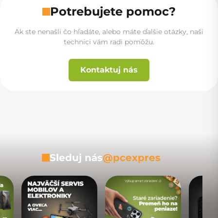
Potrebujete pomoc?
Ak ste nenašli čo hľadáte, alebo máte ďalšie otázky, naši
technici vám radi pomôžu.
Kontaktuj nás
Sleduj nás
@pcexpres