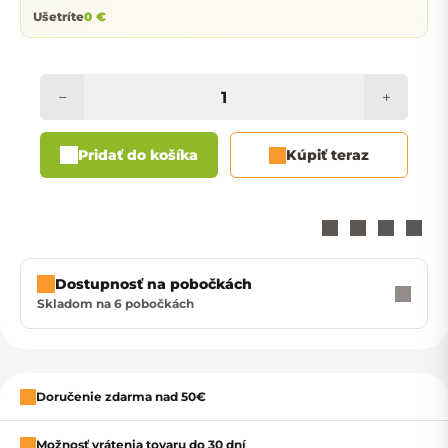
Ušetríte
0 €
−
+
Pridať do košíka
Kúpiť teraz
Dostupnosť na pobočkách
Skladom na 6 pobočkách
Zavrieť
Doručenie zdarma nad 50€
Možnosť vrátenia tovaru do 30 dní