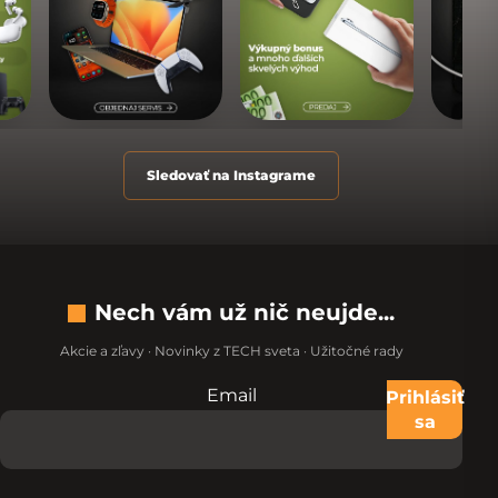
Sledovať na Instagrame
Nech vám už nič neujde...
Akcie a zľavy · Novinky z TECH sveta · Užitočné rady
Email
Nevypĺňajte toto pole:
Prihlásiť
sa