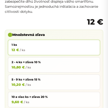
zabezpečíte dlhú životnosť displeja vášho smartfónu.
Samozrejmosťou je jednoduchá inštalácia a zachovanie
citlivosti dotyku.
12 €
Množstevná zľava
1 ks
12 €
/ ks
2 - 4 ks = zľava 10 %
10,80 €
/ ks
5 - 9 ks = zľava 15 %
10,20 €
/ ks
10 a viac ks = zľava 20 %
9,60 €
/ ks