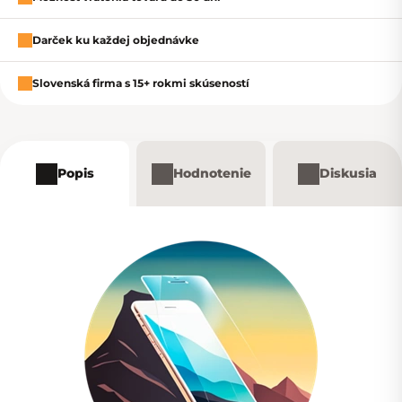
Darček ku každej objednávke
Slovenská firma s 15+ rokmi skúseností
Popis
Hodnotenie
Diskusia