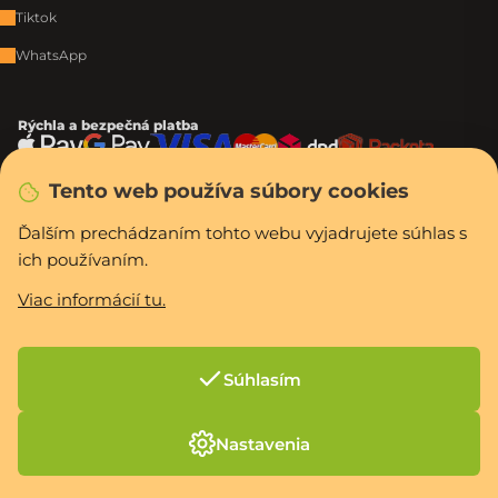
Tiktok
WhatsApp
Rýchla a bezpečná platba
Tento web používa súbory cookies
Vytvoril Shoptet Premium
Ďalším prechádzaním tohto webu vyjadrujete súhlas s
Copyright 2026
PCexpres.sk
. Všetky práva vyhradené.
Upraviť nastavenie
cookies
ich používaním.
Viac informácií tu.
Súhlasím
Nastavenia