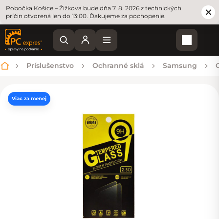
Pobočka Košice – Žižkova bude dňa 7. 8. 2026 z technických
príčin otvorená len do 13:00. Ďakujeme za pochopenie.
Nákupn
Príslušenstvo
Ochranné sklá
Samsung
Domov
Viac za menej