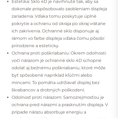
Estetika: Sklo 4D je navrhnuté tak, aby sa
dokonale prispôsobovalo zaobleniam displeja
zariadenia. Vďaka tomu poskytuje úplné
pokrytie a ochranu od okraja po okraj vrátane
ich zakrivenia. Ochranné sklo disponuje aj
rámom vo farbe displeja vďaka čomu pôsobí
prirodzene a esteticky.
Ochrana proti poškriabaniu: Okrem odolnosti
voči nárazom je ochranné sklo 4D schopné
odolať aj bežnému poškriabaniu, ktoré môže
byť spôsobené napríklad kľúčmi alebo
mincami. To pomáha udržiavať displej bez
škrabancov a drobných poškodení.
Odolnosť proti nárazom: Samozrejmosťou je
ochrana pred nárazmi a prasknutím displeja. V
prípade nárazu absorbuje energiu a