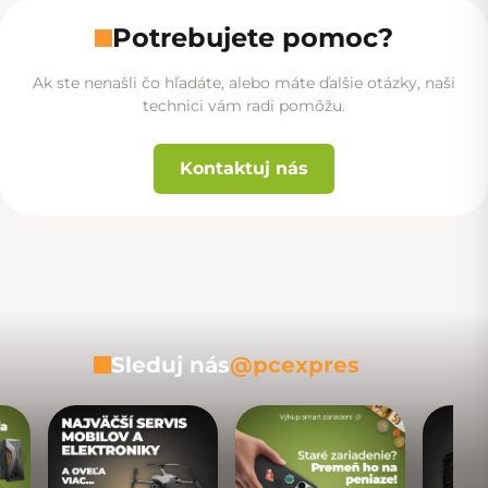
Potrebujete pomoc?
Ak ste nenašli čo hľadáte, alebo máte ďalšie otázky, naši
technici vám radi pomôžu.
Kontaktuj nás
Sleduj nás
@pcexpres