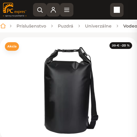
Nákupn
Príslušenstvo
Puzdrá
Univerzálne
Vodeod
Domov
20 €
–20 %
Akcia