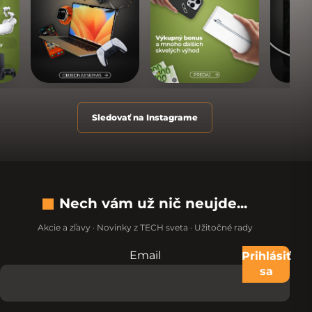
Sledovať na Instagrame
Nech vám už nič neujde...
Akcie a zľavy · Novinky z TECH sveta · Užitočné rady
Email
Nevypĺňajte toto pole:
Prihlásiť
sa