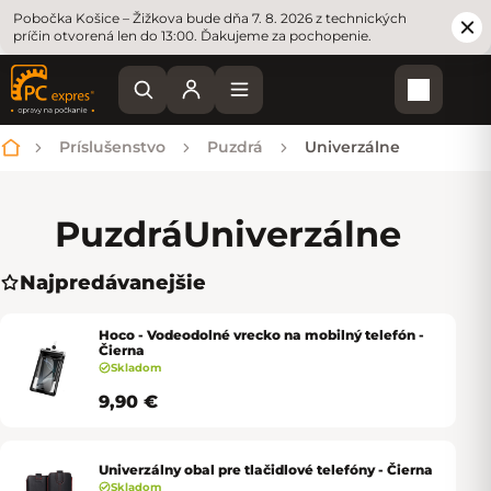
Pobočka Košice – Žižkova bude dňa 7. 8. 2026 z technických
príčin otvorená len do 13:00. Ďakujeme za pochopenie.
Nákupn
Príslušenstvo
Puzdrá
Univerzálne
Domov
Puzdrá
Univerzálne
Najpredávanejšie
Hoco - Vodeodolné vrecko na mobilný telefón -
Čierna
Skladom
9,90 €
Univerzálny obal pre tlačidlové telefóny - Čierna
Skladom