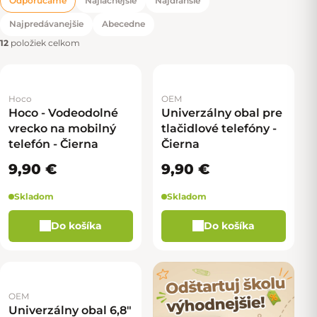
Odporúčame
Najlacnejšie
Najdrahšie
Radenie produktov
Najpredávanejšie
Abecedne
12
položiek celkom
Hoco
OEM
Hoco - Vodeodolné
Univerzálny obal pre
vrecko na mobilný
tlačidlové telefóny -
telefón - Čierna
Čierna
9,90 €
9,90 €
Skladom
Skladom
Do košíka
Do košíka
OEM
Univerzálny obal 6,8"