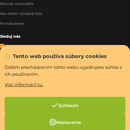
Návody na použitie
Ako zistím výrobné číslo
Ponuka práce
Sleduj nás
Facebook
Tento web používa súbory cookies
Instagram
Tiktok
Ďalším prechádzaním tohto webu vyjadrujete súhlas s
ich používaním.
WhatsApp
Viac informácií tu.
Rýchla a bezpečná platba
Súhlasím
Vytvoril Shoptet Premium
Nastavenia
Copyright 2026
PCexpres.sk
. Všetky práva vyhradené.
Upraviť nastavenie
cookies