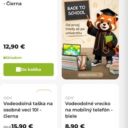
- Čierna
12,90 €
Skladom
Do košíka
–20 %
OEM
OEM
Vodeodolná taška na
Vodeodolné vrecko
osobné veci 10l -
na mobilný telefón -
čierna
biele
15,90 €
8,90 €
20 €