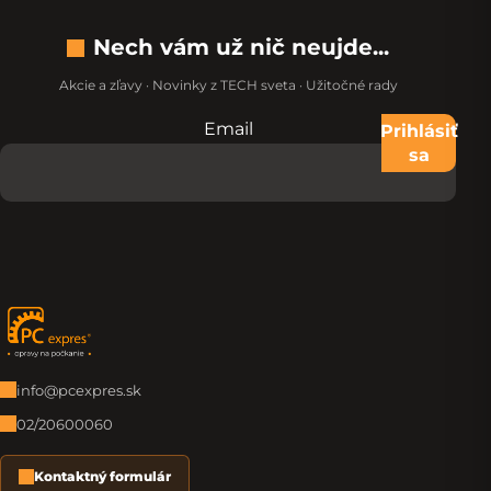
Nech vám už nič neujde...
Akcie a zľavy · Novinky z TECH sveta · Užitočné rady
Email
Nevypĺňajte toto pole:
Prihlásiť
sa
Zápätie
info@pcexpres.sk
02/20600060
Kontaktný formulár