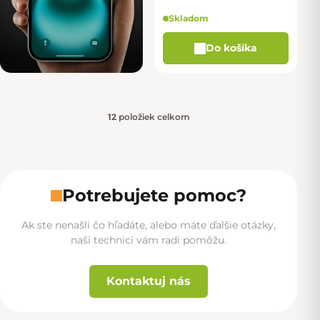
Skladom
Do košíka
12
položiek celkom
Ovládacie prvky výpisu
Potrebujete pomoc?
Ak ste nenašli čo hľadáte, alebo máte ďalšie otázky,
naši technici vám radi pomôžu.
Kontaktuj nás