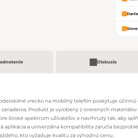
Darče
Slove
odnotenie
Diskusia
Vodeodolné vrecko na mobilný telefón poskytuje účinnú 
ariadenia. Produkt je vyrobený z overených materiálov 
 pre široké spektrum užívateľov a navrhnutý tak, aby spĺ
aplikácia a univerzálna kompatibilita zaručia bezprobl
aždého, kto vyžaduje kvalitu za výhodnú cenu.