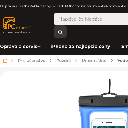
Doprava a platba
Reklamačný poriadok
Obchodné podmienky
Podmienky o
Oprava a servis
iPhone za najlepšie ceny
Sm
Príslušenstvo
Puzdrá
Univerzálne
Vode
Domov