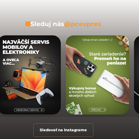
Sleduj nás
@pcexpres
Sledovať na Instagrame