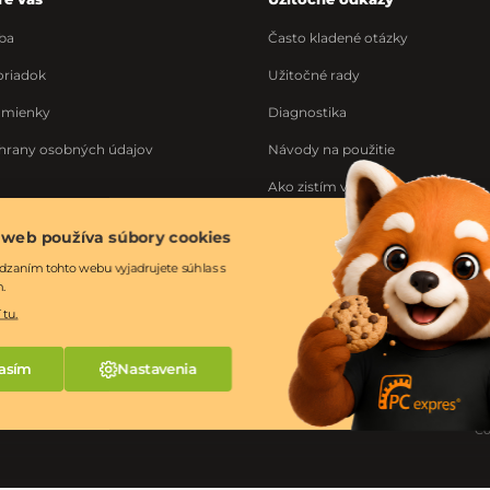
ba
Často kladené otázky
riadok
Užitočné rady
dmienky
Diagnostika
hrany osobných údajov
Návody na použitie
Ako zistím výrobné číslo
Ponuka práce
 web používa súbory cookies
ka
dzaním tohto webu vyjadrujete súhlas s
m.
 tu.
asím
Nastavenia
Co