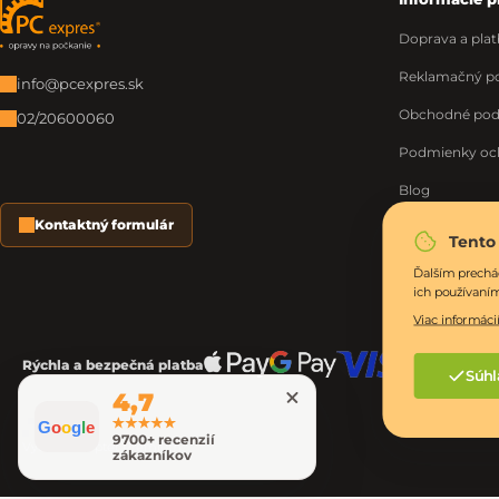
Zápätie
Doprava a plat
Reklamačný po
info@pcexpres.sk
Obchodné po
02/20600060
Podmienky oc
Blog
Kontaktný formulár
O nás
Tento
Moja objednáv
Ďalším prechá
ich používaní
Viac informácií
Rýchla a bezpečná platba
Súhl
4,7
G
o
o
g
l
e
9700+ recenzií
Vytvoril Shoptet Premium
zákazníkov