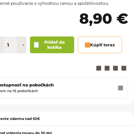
Košice - Optima
02/20 60 00 72
nné používanie s výhodnou cenou a spoľahlivosťou.
8,90 €
Košice - Žižkova 13
02/20 60 00 88
Martin - TULIP
02/20 60 00 77
Pridať do
Nitra - MLYNY
02/20 60 00 67
+
Kúpiť teraz
košíka
Poprad - Forum
02/20 60 00 71
Prešov - Eperia
02/20 60 00 70
ostupnosť na pobočkách
Prievidza - Korzo
02/20 60 00 82
dom na 16 pobočkách
ť
Trenčín - Laugaricio
02/20 60 00 80
Trnava - City Arena
02/20 60 00 69
enie zdarma nad 50€
Žilina - Aupark
02/20 60 00 74
sť vrátenia tovaru do 30 dní