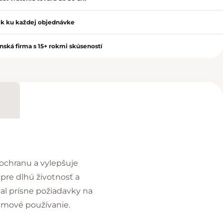
k ku každej objednávke
nská firma s 15+ rokmi skúseností
ochranu a vylepšuje
pre dlhú životnosť a
ňal prísne požiadavky na
émové používanie.