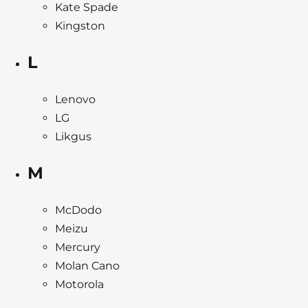
Kate Spade
Kingston
L
Lenovo
LG
Likgus
M
McDodo
Meizu
Mercury
Molan Cano
Motorola