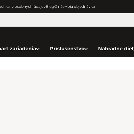
chrany osobných údajov
Blog
O nás
Moja objednávka
art zariadenia
Príslušenstvo
Náhradné diel