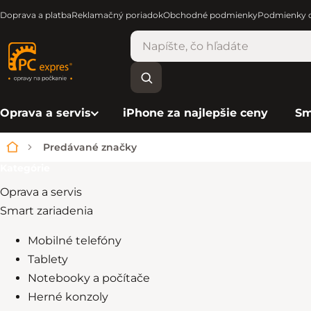
Doprava a platba
Reklamačný poriadok
Obchodné podmienky
Podmienky o
Oprava a servis
iPhone za najlepšie ceny
Sm
Predávané značky
Domov
Kategórie
Bočný panel
Oprava a servis
Smart zariadenia
Mobilné telefóny
Tablety
Notebooky a počítače
Herné konzoly