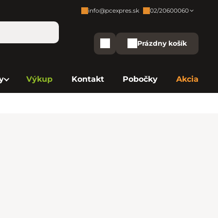
info@pcexpres.sk
02/20600060
Zákaznícka podpora:
Prázdny košík
Nákupný košík
Bratislava - Centrála
02/20 60 00 60
y
Výkup
Kontakt
Pobočky
Akcia
Bratislava - Avion
02/20 60 00 61
Bratislava - Aupark
02/20 60 00 63
Bratislava - Central
02/20 60 00 84
Bratislava - Eurovea
02/20 60 00 75
B. Bystrica - Europa
02/20 60 00 81
Košice - Aupark
02/20 60 00 66