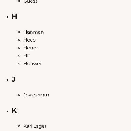
Guess
H
Hanman
Hoco
Honor
HP
Huawei
J
Joyscomm
K
Karl Lager