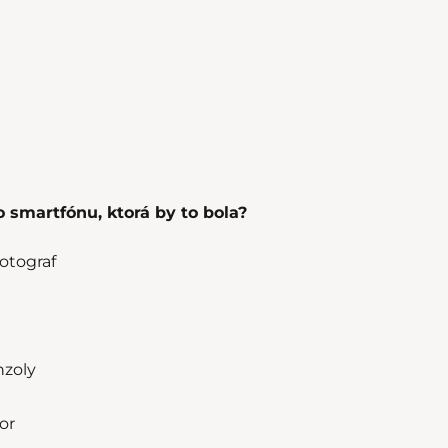
 smartfónu, ktorá by to bola?
otograf
nzoly
or