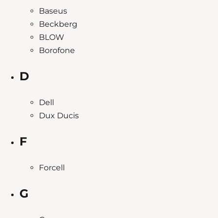
Baseus
Beckberg
BLOW
Borofone
D
Dell
Dux Ducis
F
Forcell
G