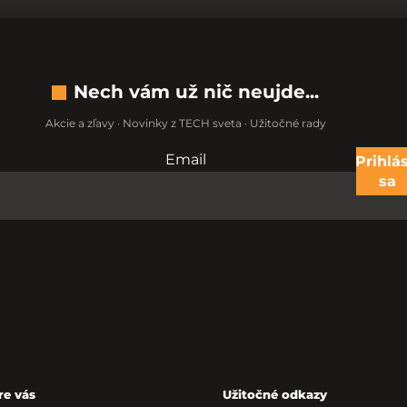
Nech vám už nič neujde...
Akcie a zľavy · Novinky z TECH sveta · Užitočné rady
Email
Nevypĺňajte toto pole:
Prihlás
sa
re vás
Užitočné odkazy