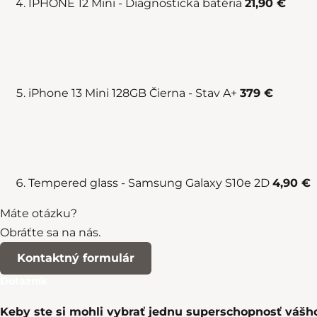
IPHONE 12 Mini - Diagnostická batéria
21,90 €
iPhone 13 Mini 128GB Čierna - Stav A+
379 €
Tempered glass - Samsung Galaxy S10e 2D
4,90 €
Máte otázku?
Obráťte sa na nás.
Kontaktný formulár
Dotazník
Keby ste si mohli vybrať jednu superschopnosť vášho