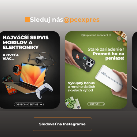
Sleduj nás
@pcexpres
Sledovať na Instagrame