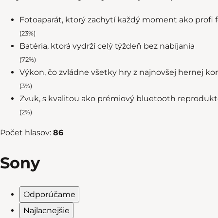
Fotoaparát, ktorý zachytí každý moment ako profi f
(23%)
Batéria, ktorá vydrží celý týždeň bez nabíjania
(72%)
Výkon, čo zvládne všetky hry z najnovšej hernej ko
(3%)
Zvuk, s kvalitou ako prémiový bluetooth reprodukt
(2%)
Počet hlasov:
86
Sony
Odporúčame
Radenie produktov
Najlacnejšie