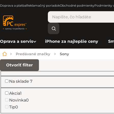
Doprava a platba
Reklamačný poriadok
Obchodné podmienky
Podmienky o
Oprava a servis
iPhone za najlepšie ceny
Sm
Predávané značky
Sony
Domov
Otvoriť filter
Bočný panel
Na sklade
7
Akcia
1
Novinka
0
Tip
0