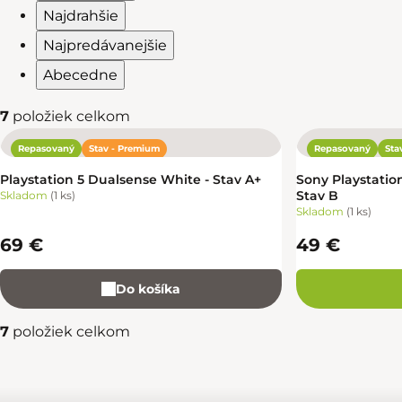
Najdrahšie
Najpredávanejšie
Abecedne
7
položiek celkom
Repasovaný
Stav - Premium
Repasovaný
Sta
Výpis produktov
Playstation 5 Dualsense White - Stav A+
Sony Playstatio
Stav B
Skladom
(
1 ks
)
Skladom
(
1 ks
)
69 €
49 €
Do košíka
7
položiek celkom
Ovládacie prvky výpisu