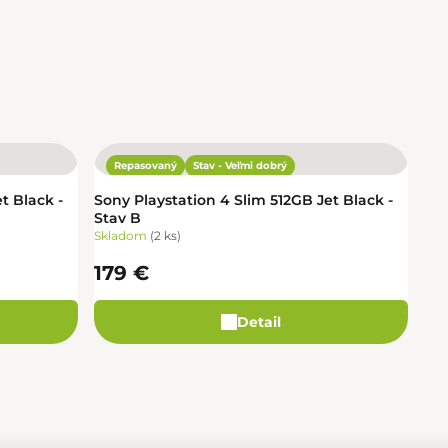
Repasovaný
Stav - Veľmi dobrý
t Black -
Sony Playstation 4 Slim 512GB Jet Black -
Son
Stav B
Sta
Skladom
(
2 ks
)
Skl
179 €
16
Detail