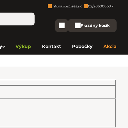
info@pcexpres.sk
02/20600060
Zákaznícka podpora:
Prázdny košík
Nákupný košík
Bratislava - Centrála
02/20 60 00 60
y
Výkup
Kontakt
Pobočky
Akcia
Bratislava - Avion
02/20 60 00 61
Bratislava - Aupark
02/20 60 00 63
Bratislava - Central
02/20 60 00 84
Bratislava - Eurovea
02/20 60 00 75
B. Bystrica - Europa
02/20 60 00 81
Košice - Aupark
02/20 60 00 66