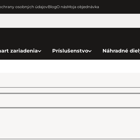
chrany osobných údajov
Blog
O nás
Moja objednávka
art zariadenia
Príslušenstvo
Náhradné diel