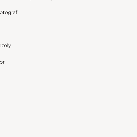
otograf
nzoly
or