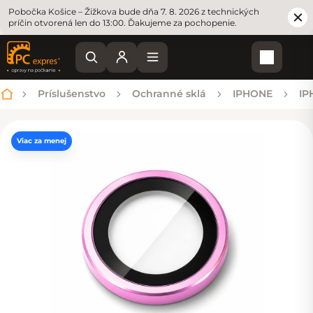
Pobočka Košice – Žižkova bude dňa 7. 8. 2026 z technických
príčin otvorená len do 13:00. Ďakujeme za pochopenie.
Nákupn
Príslušenstvo
Ochranné sklá
IPHONE
IP
Domov
Viac za menej