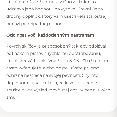
ktoré predlžuje životnosť vášho zariadenia a
udržiava jeho hodnotu na vysokej úrovni. Je to
drobný doplnok, ktorý vám ušetrí veľa starostí aj
peňazí pri prípadnej nehode.
Odolnosť voči každodenným nástrahám
Povrch sklíčok je prispôsobený tak, aby odolával
odtlačkom prstov a
rýchlemu opotrebovaniu
,
ktoré sprevádza aktívny životný štýl. Či už telefón
často vyťahujete, alebo ho používate pri práci,
ochrana nestráca na svojej pevnosti. S týmto
doplnkom získate istotu, že každé stlačenie
spúšte bude výsledkom čistej optiky bez rušivých
šmúh.