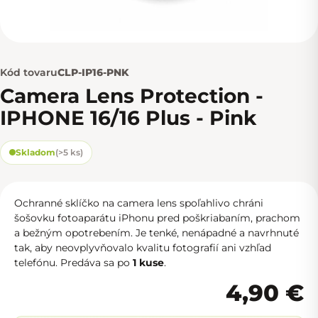
Kód tovaru
CLP-IP16-PNK
Camera Lens Protection -
IPHONE 16/16 Plus - Pink
Skladom
(
>5 ks
)
Ochranné sklíčko na camera lens spoľahlivo chráni
šošovku fotoaparátu iPhonu pred poškriabaním, prachom
a bežným opotrebením. Je tenké, nenápadné a navrhnuté
tak, aby neovplyvňovalo kvalitu fotografií ani vzhľad
telefónu. Predáva sa po
1 kuse
.
4,90 €