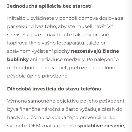
Jednoduchá aplikácia bez starostí
Inštaláciu zvládnete v pohodlí domova doslova za
pár sekúnd bez toho, aby ste museli navštíviť
servis. Sklíčka sú navrhnuté tak, aby presne
kopírovali línie vášho fotoaparátu, takže pri
správnom vyčistení plochy
nezostávajú žiadne
bublinky
ani nežiaduce medzery. Po nalepení o
nich nebudete ani vedieť, pretože na telefóne
pôsobia úplne prirodzene.
Dlhodobá investícia do stavu telefónu
Výmena samotného objektívu po jeho poškodení
býva finančne náročná a často vyžaduje zásah do
hardvéru, čomu sa vďaka tejto prevencii ľahko
vyhnete. OEM značka prináša
spoľahlivé riešenie
,