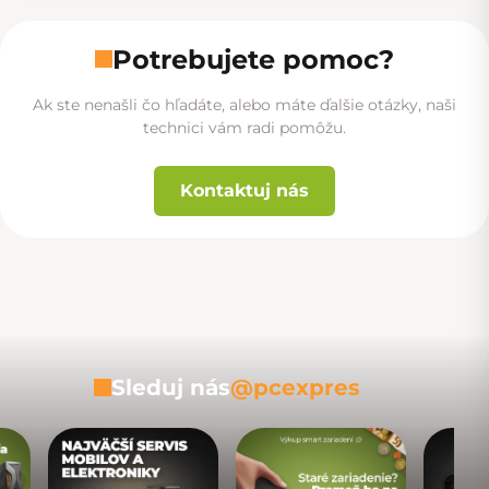
Potrebujete pomoc?
Ak ste nenašli čo hľadáte, alebo máte ďalšie otázky, naši
technici vám radi pomôžu.
Kontaktuj nás
Sleduj nás
@pcexpres