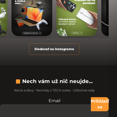
Sledovať na Instagrame
Nech vám už nič neujde...
Akcie a zľavy · Novinky z TECH sveta · Užitočné rady
Email
Nevypĺňajte toto pole:
Prihlásiť
sa