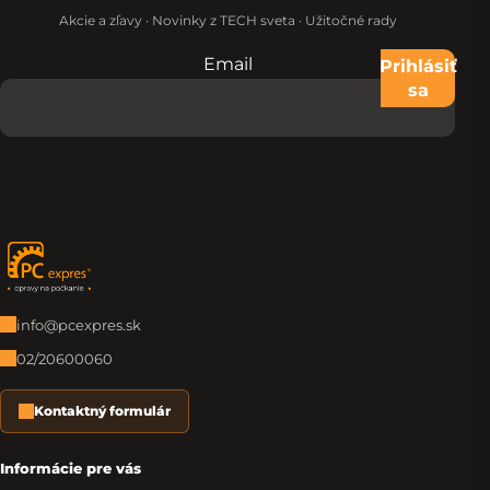
Akcie a zľavy · Novinky z TECH sveta · Užitočné rady
Email
Nevypĺňajte toto pole:
Prihlásiť
sa
Zápätie
info@pcexpres.sk
02/20600060
Kontaktný formulár
Informácie pre vás