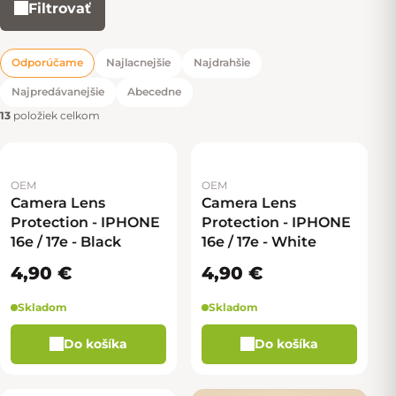
Filtrovať
Výpis produktov
Odporúčame
Najlacnejšie
Najdrahšie
Radenie produktov
Najpredávanejšie
Abecedne
13
položiek celkom
OEM
OEM
Camera Lens
Camera Lens
Protection - IPHONE
Protection - IPHONE
16e / 17e - Black
16e / 17e - White
4,90 €
4,90 €
Skladom
Skladom
Do košíka
Do košíka