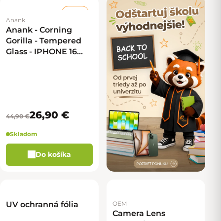
–40 %
Anank
Anank - Corning
Gorilla - Tempered
Glass - IPHONE 16
Plus/15 Plus/14 Pro
Max - 2,5D
26,90 €
44,90 €
Skladom
Do košíka
UV ochranná fólia
OEM
Camera Lens