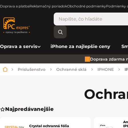
Doprava a platba
Reklamačný poriadok
Obchodné podmienky
Podmienky o
Oprava a servis
iPhone za najlepšie ceny
Sm
Doprava zdarma n
Príslušenstvo
Ochranné sklá
IPHONE
I
Domov
Ochra
Najpredávanejšie
An
Crystal ochranná fólia
IP