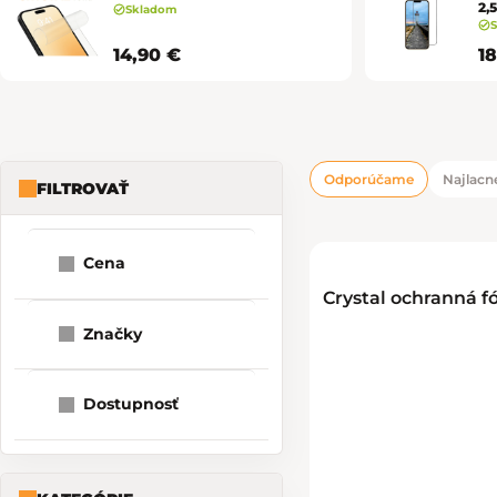
2,
Skladom
14,90 €
1
Odporúčame
Najlacne
FILTROVAŤ
Bočný panel
Radenie pro
Výpis produk
Cena
Crystal ochranná fó
1
4
27
Značky
Dostupnosť