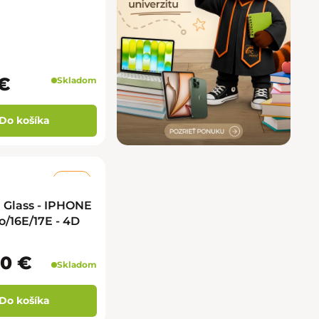
€
Skladom
Do košíka
–50 %
Glass - IPHONE
ro/16E/17E - 4D
90 €
Skladom
Do košíka