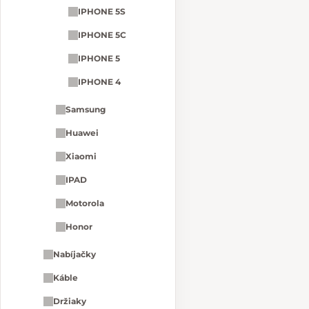
IPHONE 5S
IPHONE 5C
IPHONE 5
IPHONE 4
Samsung
Huawei
Xiaomi
IPAD
Motorola
Honor
Nabíjačky
Káble
Držiaky