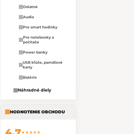
Ostatné
Audio
Pre smart hodinky
Pre notebooky a
počítače
Power banky
USB kľúče, pamäťové
karty
Batérie
Náhradné diely
HODNOTENIE OBCHODU
4,7
★★★★★