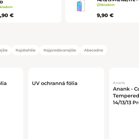
5D
Skladom
Skladom
8,90 €
9,90 €
jšie
Najdrahšie
Najpredávanejšie
Abecedne
duktov
tov
lia
UV ochranná fólia
Anank
Anank - Co
Tempered 
14/13/13 Pr