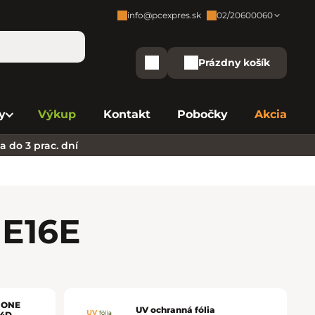
info@pcexpres.sk
02/20600060
Zákaznícka podpora:
Prázdny košík
Nákupný košík
Bratislava - Centrála
02/20 60 00 60
y
Výkup
Kontakt
Pobočky
Akcia
Bratislava - Avion
02/20 60 00 61
 do 3 prac. dní
Bratislava - Aupark
02/20 60 00 63
Bratislava - Central
02/20 60 00 84
Bratislava - Eurovea
02/20 60 00 75
NE
16E
B. Bystrica - Europa
02/20 60 00 81
Košice - Aupark
02/20 60 00 66
PHONE
UV ochranná fólia
 4D