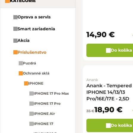
KATEGÓRIE
Oprava a servis
Smart zariadenia
14,90 €
Akcia
Do košíka
Príslušenstvo
Puzdrá
Ochranné sklá
Anank
IPHONE
Anank - Tempered 
IPHONE 14/13/13
IPHONE 17 Pro Max
Pro/16E/17E - 2,5D
IPHONE 17 Pro
18,90 €
35 €
IPHONE Air
IPHONE 17
Do košíka