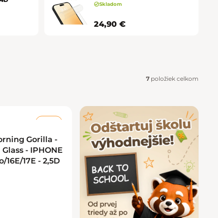
Košice - Optima
02/20 60 00 72
Skladom
24,90 €
Košice - Žižkova 13
02/20 60 00 88
Martin - TULIP
02/20 60 00 77
Nitra - MLYNY
02/20 60 00 67
7
položiek celkom
Poprad - Forum
02/20 60 00 71
Prešov - Eperia
02/20 60 00 70
–40 %
Prievidza - Korzo
02/20 60 00 82
rning Gorilla -
Glass - IPHONE
o/16E/17E - 2,5D
Trenčín - Laugaricio
02/20 60 00 80
Trnava - City Arena
02/20 60 00 69
Žilina - Aupark
02/20 60 00 74