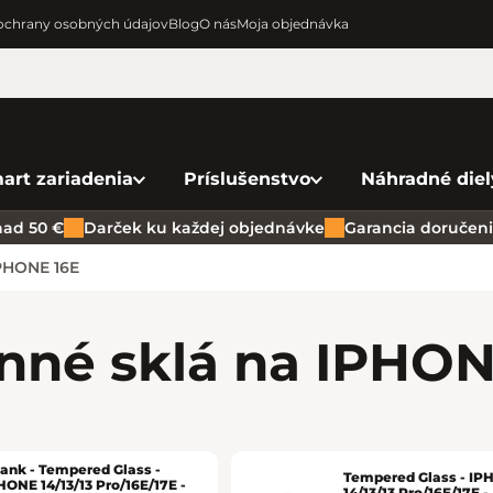
chrany osobných údajov
Blog
O nás
Moja objednávka
art zariadenia
Príslušenstvo
Náhradné diel
ad 50 €
Darček ku každej objednávke
Garancia doručenia
PHONE 16E
nné sklá na IPHO
ank - Tempered Glass -
Tempered Glass - I
HONE 14/13/13 Pro/16E/17E -
14/13/13 Pro/16E/17E -