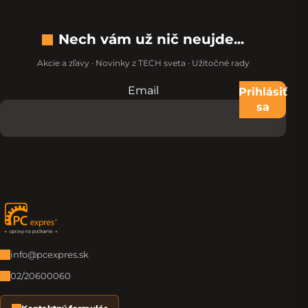
Nech vám už nič neujde...
Akcie a zľavy · Novinky z TECH sveta · Užitočné rady
Email
Nevypĺňajte toto pole:
Prihlásiť
sa
Zápätie
info@pcexpres.sk
02/20600060