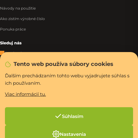
Návody na použitie
Ako zistím výrobné číslo
Ponuka práce
Sleduj nás
Facebook
Tento web používa súbory cookies
Instagram
Tiktok
Ďalším prechádzaním tohto webu vyjadrujete súhlas s
ich používaním.
WhatsApp
Viac informácií tu.
Rýchla a bezpečná platba
Súhlasím
Vytvoril Shoptet Premium
Nastavenia
Copyright 2026
PCexpres.sk
. Všetky práva vyhradené.
Upraviť nastavenie