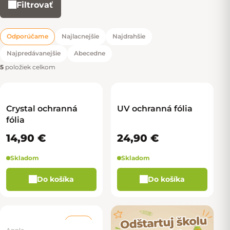
Filtrovať
Výpis produktov
Odporúčame
Najlacnejšie
Najdrahšie
Radenie produktov
Najpredávanejšie
Abecedne
5
položiek celkom
Crystal ochranná
UV ochranná fólia
fólia
14,90 €
24,90 €
Skladom
Skladom
Do košíka
Do košíka
–50 %