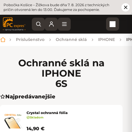
Pobočka Košice – Žižkova bude dňa 7. 8. 2026 z technických
príčin otvorená len do 13:00. Ďakujeme za pochopenie.
Nákupn
Príslušenstvo
Ochranné sklá
IPHONE
IP
Domov
Ochranné sklá na
IPHONE
6S
Najpredávanejšie
Crystal ochranná fólia
Skladom
14,90 €