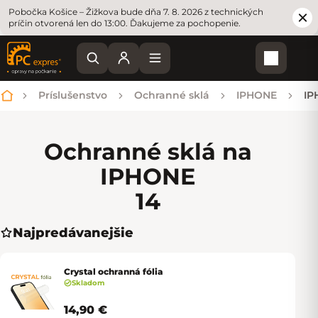
Pobočka Košice – Žižkova bude dňa 7. 8. 2026 z technických
príčin otvorená len do 13:00. Ďakujeme za pochopenie.
Nákupn
Príslušenstvo
Ochranné sklá
IPHONE
IP
Domov
Ochranné sklá na
IPHONE
14
Najpredávanejšie
Crystal ochranná fólia
Skladom
14,90 €