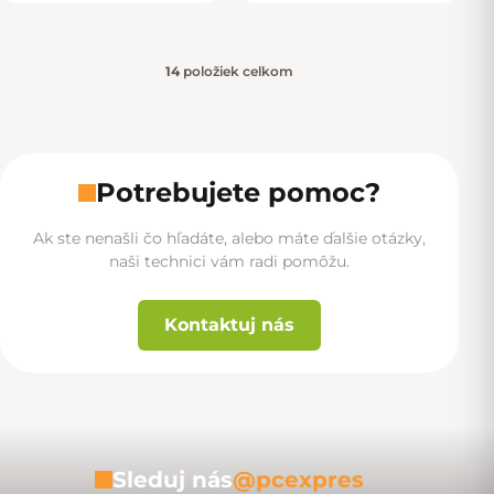
14
položiek celkom
Ovládacie prvky výpisu
Potrebujete pomoc?
Ak ste nenašli čo hľadáte, alebo máte ďalšie otázky,
naši technici vám radi pomôžu.
Kontaktuj nás
Sleduj nás
@pcexpres