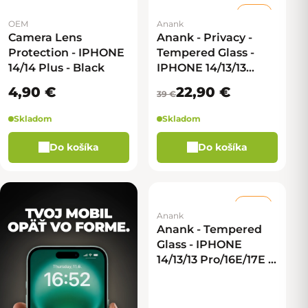
–41 %
OEM
Anank
Camera Lens
Anank - Privacy -
Protection - IPHONE
Tempered Glass -
14/14 Plus - Black
IPHONE 14/13/13
Pro/16E/17E - 2,5D
4,90 €
22,90 €
39 €
Skladom
Skladom
Do košíka
Do košíka
–46 %
Anank
Anank - Tempered
Glass - IPHONE
14/13/13 Pro/16E/17E -
2,5D