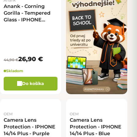
Anank
Anank - Corning
Gorilla - Tempered
Glass - IPHONE
14/13/13 Pro/16E/17E -
2,5D
26,90 €
44,90 €
Skladom
Do košíka
OEM
OEM
Camera Lens
Camera Lens
Protection - IPHONE
Protection - IPHONE
14/14 Plus - Purple
14/14 Plus - Blue