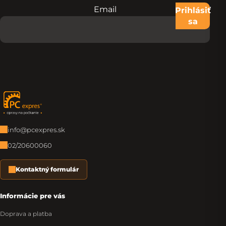
Email
Nevypĺňajte toto pole:
Prihlásiť
sa
Zápätie
info@pcexpres.sk
02/20600060
Kontaktný formulár
Informácie pre vás
Doprava a platba