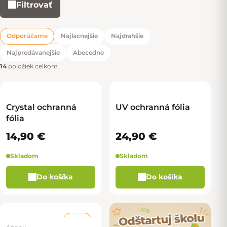
Filtrovať
Výpis produktov
Odporúčame
Najlacnejšie
Najdrahšie
Radenie produktov
Najpredávanejšie
Abecedne
14
položiek celkom
Crystal ochranná
UV ochranná fólia
fólia
14,90 €
24,90 €
Skladom
Skladom
Do košíka
Do košíka
–40 %