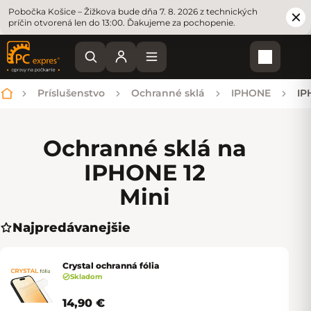
Pobočka Košice – Žižkova bude dňa 7. 8. 2026 z technických
príčin otvorená len do 13:00. Ďakujeme za pochopenie.
Nákupn
Príslušenstvo
Ochranné sklá
IPHONE
IP
Domov
Ochranné sklá na
IPHONE 12
Mini
Najpredávanejšie
Crystal ochranná fólia
Skladom
14,90 €