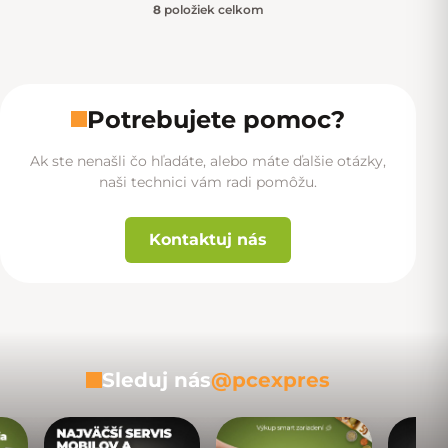
8
položiek celkom
Ovládacie prvky výpisu
Potrebujete pomoc?
Ak ste nenašli čo hľadáte, alebo máte ďalšie otázky,
naši technici vám radi pomôžu.
Kontaktuj nás
Sleduj nás
@pcexpres