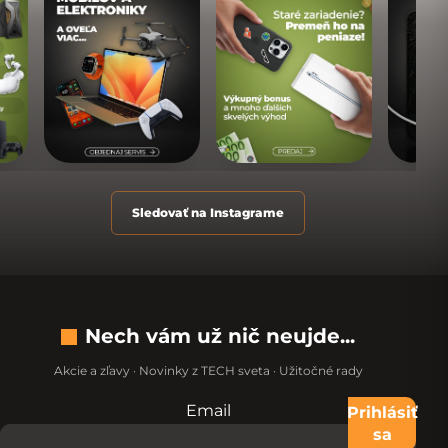
Sledovať na Instagrame
Nech vám už nič neujde...
Akcie a zľavy · Novinky z TECH sveta · Užitočné rady
Email
Nevypĺňajte toto pole:
Prihlásiť
sa