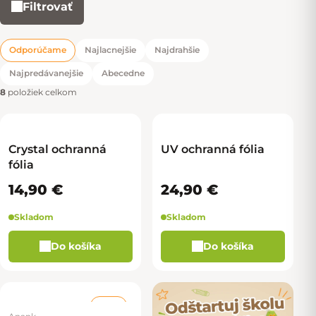
Filtrovať
Výpis produktov
Odporúčame
Najlacnejšie
Najdrahšie
Radenie produktov
Najpredávanejšie
Abecedne
8
položiek celkom
Crystal ochranná
UV ochranná fólia
fólia
14,90 €
24,90 €
Skladom
Skladom
Do košíka
Do košíka
–41 %