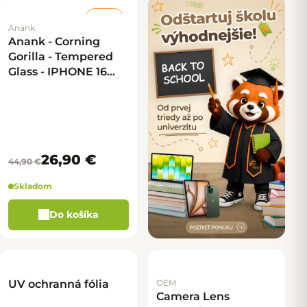
–40 %
Anank
Anank - Corning
Gorilla - Tempered
Glass - IPHONE 16
Plus/15 Plus/14 Pro
Max - 2,5D
26,90 €
44,90 €
Skladom
Do košíka
UV ochranná fólia
OEM
Camera Lens