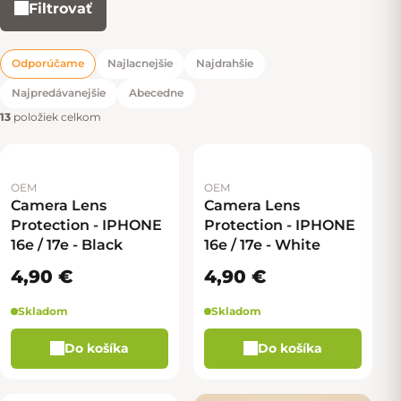
Filtrovať
Výpis produktov
Odporúčame
Najlacnejšie
Najdrahšie
Radenie produktov
Najpredávanejšie
Abecedne
13
položiek celkom
OEM
OEM
Camera Lens
Camera Lens
Protection - IPHONE
Protection - IPHONE
16e / 17e - Black
16e / 17e - White
4,90 €
4,90 €
Skladom
Skladom
Do košíka
Do košíka