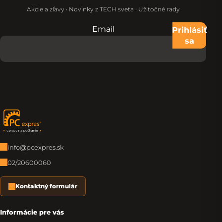
Akcie a zľavy · Novinky z TECH sveta · Užitočné rady
Email
Nevypĺňajte toto pole:
Prihlásiť
sa
Zápätie
info@pcexpres.sk
02/20600060
Kontaktný formulár
Informácie pre vás