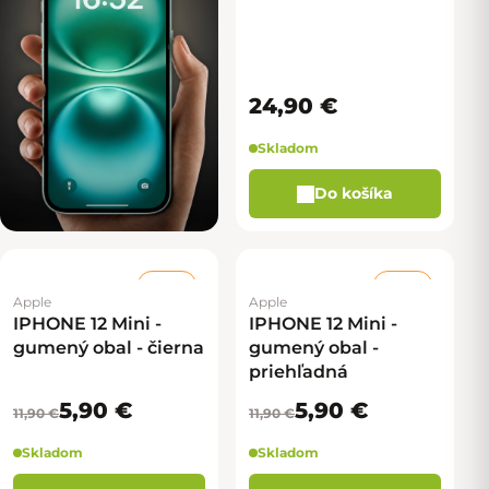
24,90 €
Skladom
Do košíka
–50 %
–50 %
Apple
Apple
IPHONE 12 Mini -
IPHONE 12 Mini -
gumený obal - čierna
gumený obal -
priehľadná
5,90 €
5,90 €
11,90 €
11,90 €
Skladom
Skladom