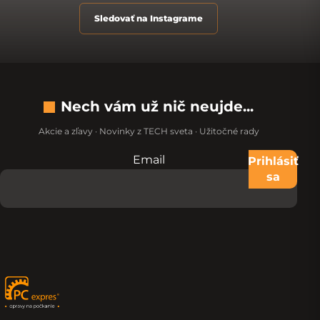
Sledovať na Instagrame
Nech vám už nič neujde...
Akcie a zľavy · Novinky z TECH sveta · Užitočné rady
Email
Nevypĺňajte toto pole:
Prihlásiť
sa
Zápätie