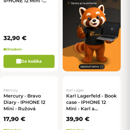
IPHONE 12 Mini -
Čierna
32,90 €
Skladom
Do košíka
Mercury
Karl Lager
Mercury - Bravo
Karl Lagerfeld - Book
Diary - IPHONE 12
case - IPHONE 12
Mini - Ružová
Mini - Karl a
Choupette
17,90 €
39,90 €