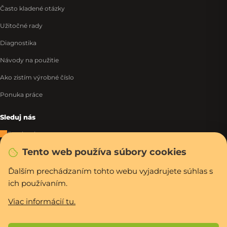
Často kladené otázky
Užitočné rady
Diagnostika
Návody na použitie
Ako zistím výrobné číslo
Ponuka práce
Sleduj nás
Facebook
Tento web používa súbory cookies
Instagram
Tiktok
Ďalším prechádzaním tohto webu vyjadrujete súhlas s
ich používaním.
WhatsApp
Viac informácií tu.
Rýchla a bezpečná platba