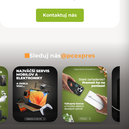
Kontaktuj nás
Sleduj nás
@pcexpres