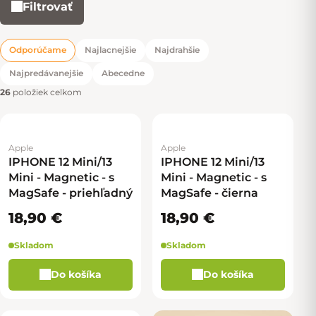
Filtrovať
Výpis produktov
Odporúčame
Najlacnejšie
Najdrahšie
Radenie produktov
Najpredávanejšie
Abecedne
26
položiek celkom
Apple
Apple
IPHONE 12 Mini/13
IPHONE 12 Mini/13
Mini - Magnetic - s
Mini - Magnetic - s
MagSafe - priehľadný
MagSafe - čierna
18,90 €
18,90 €
Skladom
Skladom
Do košíka
Do košíka