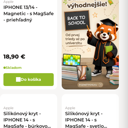
Apple
IPHONE 13/14 -
Magnetic - s MagSafe
- priehľadný
18,90 €
Skladom
Do košíka
Apple
Apple
Silikónový kryt -
Silikónový kryt -
IPHONE 14 - s
IPHONE 14 - s
MagSafe - búrkovo
MagSafe - svetlo