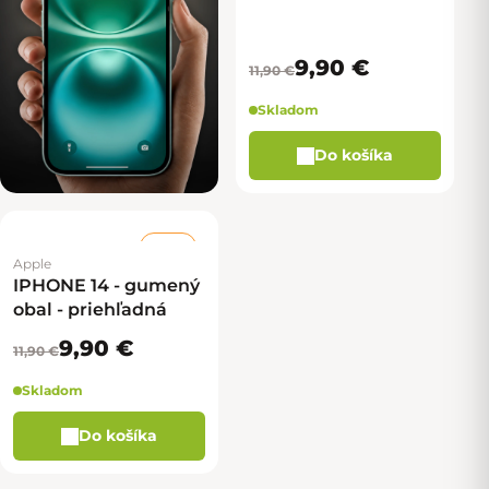
9,90 €
11,90 €
Skladom
Do košíka
–16 %
Apple
IPHONE 14 - gumený
obal - priehľadná
9,90 €
11,90 €
Skladom
Do košíka