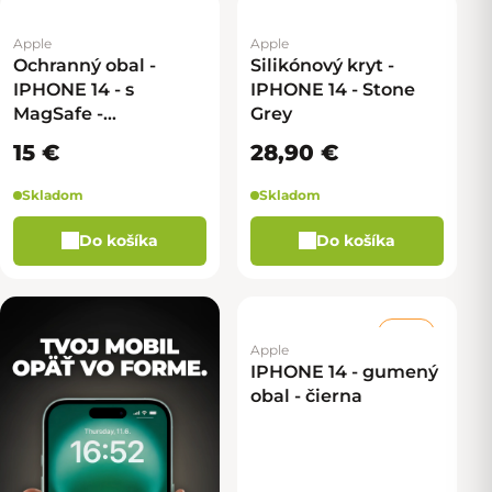
Apple
Apple
Ochranný obal -
Silikónový kryt -
IPHONE 14 - s
IPHONE 14 - Stone
MagSafe -
Grey
Transparentná
15 €
28,90 €
Skladom
Skladom
Do košíka
Do košíka
–16 %
Apple
IPHONE 14 - gumený
obal - čierna