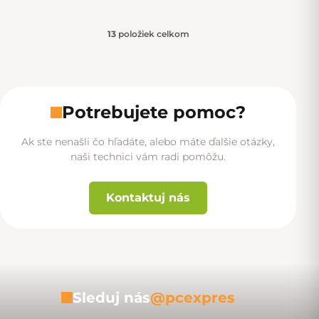
13
položiek celkom
Ovládacie prvky výpisu
Potrebujete pomoc?
Ak ste nenašli čo hľadáte, alebo máte ďalšie otázky,
naši technici vám radi pomôžu.
Kontaktuj nás
Sleduj nás
@pcexpres