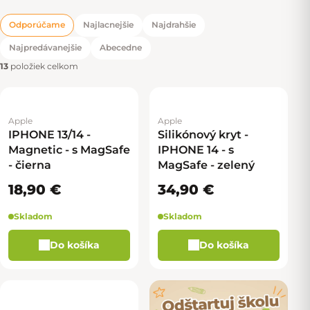
Odporúčame
Najlacnejšie
Najdrahšie
Radenie produktov
Najpredávanejšie
Abecedne
13
položiek celkom
Apple
Apple
IPHONE 13/14 -
Silikónový kryt -
Magnetic - s MagSafe
IPHONE 14 - s
- čierna
MagSafe - zelený
18,90 €
34,90 €
Skladom
Skladom
Do košíka
Do košíka