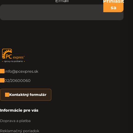
Email
Nevypĺňajte toto pole:
Prihlásiť
sa
Zápätie
info@pcexpres.sk
02/20600060
Kontaktný formulár
Informácie pre vás
Doprava a platba
Reklamačný poriadok