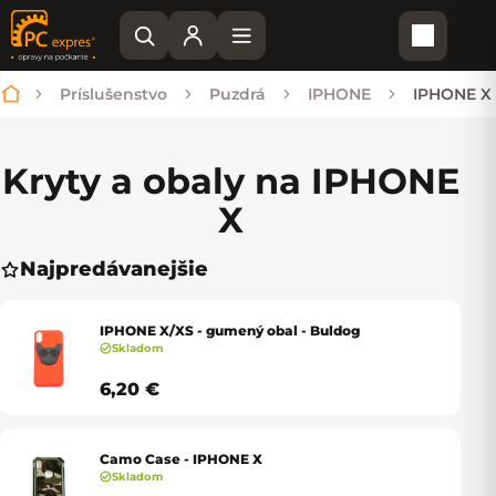
Nákupn
Príslušenstvo
Puzdrá
IPHONE
IPHONE X
Domov
Kryty a obaly na IPHONE
X
Najpredávanejšie
IPHONE X/XS - gumený obal - Buldog
Skladom
6,20 €
Camo Case - IPHONE X
Skladom