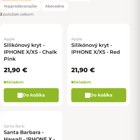
Radenie produktov
Najpredávanejšie
Abecedne
3
položiek celkom
Apple
Apple
Silikónový kryt -
Silikónový kryt -
IPHONE X/XS - Chalk
IPHONE X/XS - Red
Pink
21,90 €
21,90 €
Skladom
Skladom
Do košíka
Do košíka
Santa Barb
Santa Barbara -
Hawall - IPHONE X -