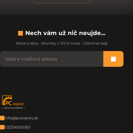
Nech vám už nič neujde...
Akcie a zľavy · Novinky z TECH sveta · Užitočné rady
Nevypĺňajte toto pole:
Prihlási
Zápätie
info@pcexpres.sk
02/20600060