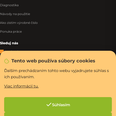
Diagnostika
Návody na použitie
Ako zistím výrobné číslo
Ponuka práce
Sleduj nás
Facebook
Tento web používa súbory cookies
Instagram
Tiktok
Ďalším prechádzaním tohto webu vyjadrujete súhlas s
ich používaním.
WhatsApp
Viac informácií tu.
Rýchla a bezpečná platba
Súhlasím
Vytvoril Shoptet Premium