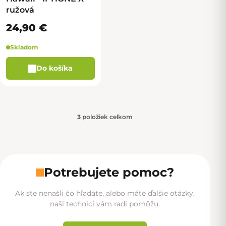
ružová
24,90 €
Skladom
Do košíka
3
položiek celkom
Ovládacie prvky výpisu
Potrebujete pomoc?
Ak ste nenašli čo hľadáte, alebo máte ďalšie otázky,
naši technici vám radi pomôžu.