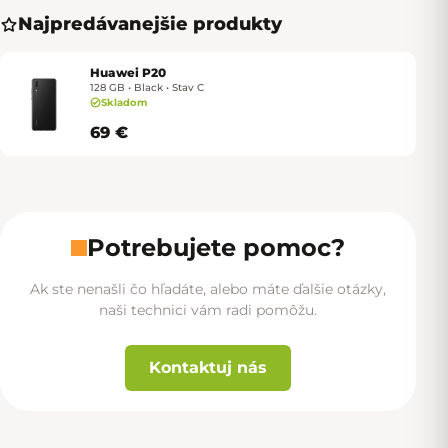
Najpredávanejšie produkty
Huawei P20
128 GB • Black • Stav C
Skladom
69 €
Potrebujete pomoc?
Ak ste nenašli čo hľadáte, alebo máte ďalšie otázky,
naši technici vám radi pomôžu.
Kontaktuj nás