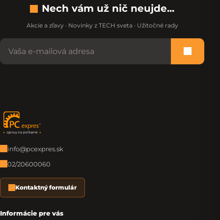
Nech vám už nič neujde...
Akcie a zľavy · Novinky z TECH sveta · Užitočné rady
Nevypĺňajte toto pole:
Prihlási
Zápätie
info@pcexpres.sk
02/20600060
Kontaktný formulár
Informácie pre vás