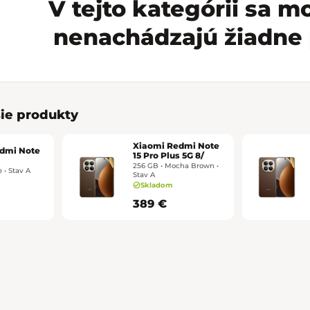
V tejto kategórii sa 
nenachádzajú žiadne 
ie produkty
Xiaomi Redmi Note
dmi Note
15 Pro Plus 5G 8/
256 GB • Mocha Brown •
 • Stav A
Stav A
Skladom
389 €