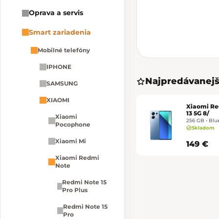
Oprava a servis
Smart zariadenia
Mobilné telefóny
IPHONE
Najpredávanejš
SAMSUNG
XIAOMI
Xiaomi Re
13 5G 8/
Xiaomi
256 GB • Blue
Pocophone
Skladom
Xiaomi Mi
149 €
Xiaomi Redmi
Note
Redmi Note 15
Pro Plus
Redmi Note 15
Pro