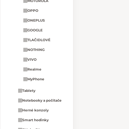
MOTOROLA
OPPO
ONEPLUS
GOOGLE
TLAČIDLOVÉ
NOTHING
VIVO
Realme
MyPhone
Tablety
Notebooky a počítače
Herné konzoly
Smart hodinky