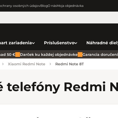
chrany osobných údajov
Blog
O nás
Moja objednávka
art zariadenia
Príslušenstvo
Náhradné diel
ad 50 €
Darček ku každej objednávke
Garancia doručenia
Xiaomi Redmi Note
Redmi Note 8T
é telefóny Redmi 