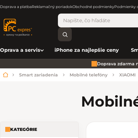
Doprava a platba
Reklamačný poriadok
Obchodné podmienky
Podmienky o
Oprava a servis
iPhone za najlepšie ceny
Sm
Doprava zdarma n
Smart zariadenia
Mobilné telefóny
XIAOMI
Domov
Mobiln
KATEGÓRIE
Bočný panel