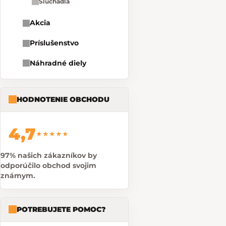
Slúchadlá
Akcia
Príslušenstvo
Náhradné diely
HODNOTENIE OBCHODU
4,7
★★★★★
97% našich zákazníkov by
odporúčilo obchod svojim
známym.
POTREBUJETE POMOC?