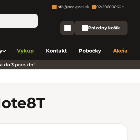
info@pcexpres.sk
02/20600060
Zákaznícka podpora:
Prázdny košík
Nákupný košík
Bratislava - Centrála
02/20 60 00 60
y
Výkup
Kontakt
Pobočky
Akcia
Bratislava - Avion
02/20 60 00 61
 do 3 prac. dní
Bratislava - Aupark
02/20 60 00 63
Bratislava - Central
02/20 60 00 84
Bratislava - Eurovea
02/20 60 00 75
Note
8T
B. Bystrica - Europa
02/20 60 00 81
Košice - Aupark
02/20 60 00 66