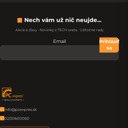
Nech vám už nič neujde...
Akcie a zľavy · Novinky z TECH sveta · Užitočné rady
Email
Nevypĺňajte toto pole:
Prihlásiť
sa
Zápätie
info@pcexpres.sk
02/20600060