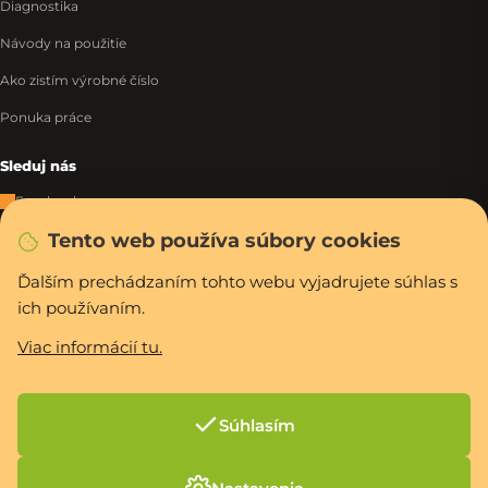
Diagnostika
Návody na použitie
Ako zistím výrobné číslo
Ponuka práce
Sleduj nás
Facebook
Tento web používa súbory cookies
Instagram
Tiktok
Ďalším prechádzaním tohto webu vyjadrujete súhlas s
ich používaním.
WhatsApp
Viac informácií tu.
Rýchla a bezpečná platba
Súhlasím
Vytvoril Shoptet Premium