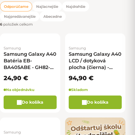
Odporúčame
Najlacnejšie
Najdrahšie
Radenie produktov
Najpredávanejšie
Abecedne
6
položiek celkom
Samsung
Samsung
Samsung Galaxy A40
Samsung Galaxy A40
Batéria EB-
LCD / dotyková
BA405ABE - GH82-
plocha (čierna) -
19582A
GH82-19672A, GH82-
24,90 €
94,90 €
19674A
Na objednávku
Skladom
Do košíka
Do košíka
Samsung