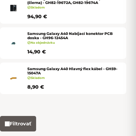
(čierna) - GH82-19672A, GH82-19674A
Skladom
94,90 €
Samsung Galaxy A40 Nabíjací konektor PCB
doska - GH96-12454A
Na objednávku
14,90 €
Samsung Galaxy A40 Hlavný flex kábel - GH59-
15047A
Skladom
8,90 €
Filtrovať
Výpis produktov