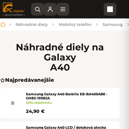
Nákupn
Náhradné diely
Mobilný telefón
Samsung
Domov
Náhradné diely na
Galaxy
A40
Najpredávanejšie
Samsung Galaxy A40 Batéria EB-BA405ABE -
GH82-19582A
Na objednávku
24,90 €
Samsung Galaxy A40 LCD / dotyková plocha