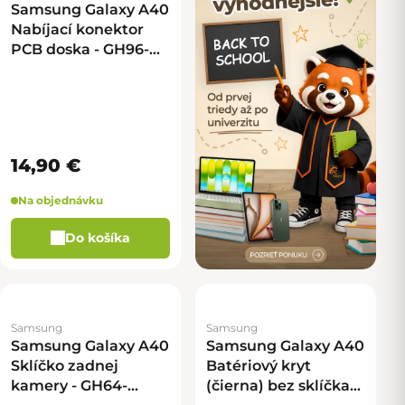
Samsung Galaxy A40
Nabíjací konektor
PCB doska - GH96-
12454A
14,90 €
Na objednávku
Do košíka
Samsung
Samsung
Samsung Galaxy A40
Samsung Galaxy A40
Sklíčko zadnej
Batériový kryt
kamery - GH64-
(čierna) bez sklíčka