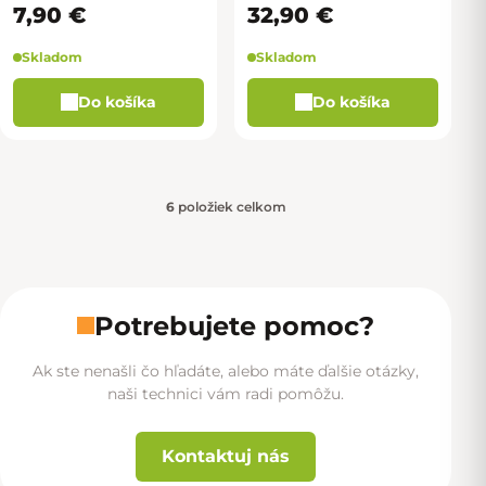
07325A
kamery - GH82-
7,90 €
32,90 €
19406A
Skladom
Skladom
Do košíka
Do košíka
6
položiek celkom
Ovládacie prvky výpisu
Potrebujete pomoc?
Ak ste nenašli čo hľadáte, alebo máte ďalšie otázky,
naši technici vám radi pomôžu.
Kontaktuj nás